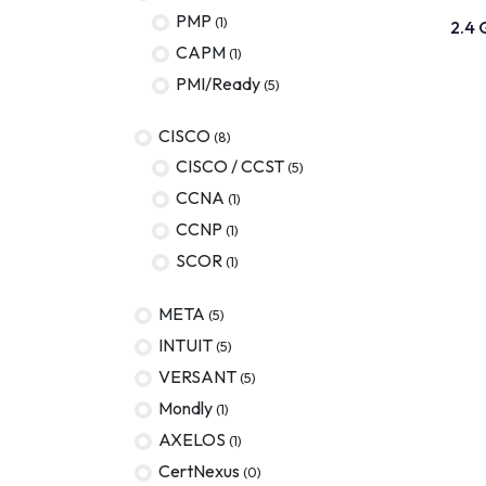
PMP
(1)
2.4 
AWS
CAPM
(1)
Meta
PMI/Ready
(5)
Oracle
CISCO
(8)
Versant
CISCO / CCST
(5)
CCNA
(1)
Agrisciences
CCNP
(1)
ccs
SCOR
(1)
wordpress
META
(5)
CISSP
INTUIT
(5)
axelos
VERSANT
(5)
Mondly
(1)
AXELOS
(1)
CertNexus
(0)