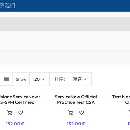
系我们
Formations
Matériel IT
联系我们
C
Microsoft Excel Débutant
Microsoft Excel Associate
Show
20
排序：
精选
Microsoft Excel Expert
Power Bi
 blanc ServiceNow :
ServiceNow Official
Test bla
IS-SPM Certified
Practice Test CSA
C
Création d'entreprise
Création de Site
132.00
€
132.00
€
1
Webmarketing & Réseaux