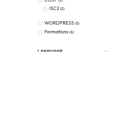
ISC2
(2)
WORDPRESS
(5)
Formations
(6)
LANGUAGE
VERSION
CERTIFICATION
TARIF
KEYWORDS