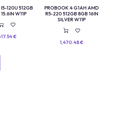
I5-120U 512GB
PROBOOK 4 G1AH AMD
15.6IN W11P
R5-220 512GB 8GB 16IN
SILVER W11P
617.54
€
1,470.48
€