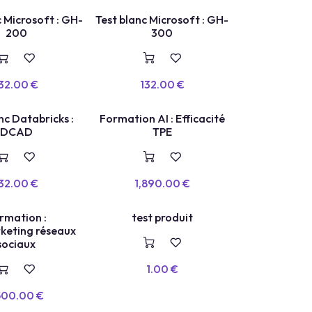
c Microsoft : GH-
Test blanc Microsoft : GH-
200
300
32.00
€
132.00
€
PLACES LIMITÉES
nc Databricks :
Formation AI : Efficacité
DCAD
TPE
32.00
€
1,890.00
€
rmation :
test produit
eting réseaux
sociaux
1.00
€
500.00
€