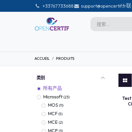
跳至内容
联
͏
+33767733688
support@opencertif.fr
首页
Certifications
商店
ACCUEIL
PRODUITS
Microsoft
Unity
类别
Adobe
所有产品
PMI
Microsoft
(23)
Test
C
linux
MOS
(11)
MCF
(5)
GitHub
MCE
(2)
DataBricks-certif
MCP
(3)