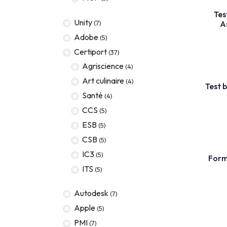
Terraform
Tes
Unity
(7)
A
DevOps
Adobe
(5)
servicenow
Certiport
(37)
Agriscience
(4)
Apple
Art culinaire
(4)
Test 
Ec-Council
Santé
(4)
Autodesk
CCS
(5)
ESB
(5)
ESB
CSB
(5)
ITS
IC3
(5)
Form
Intuit
ITS
(5)
IC3
Autodesk
(7)
CSB
Apple
(5)
PMI
(7)
NetAPP