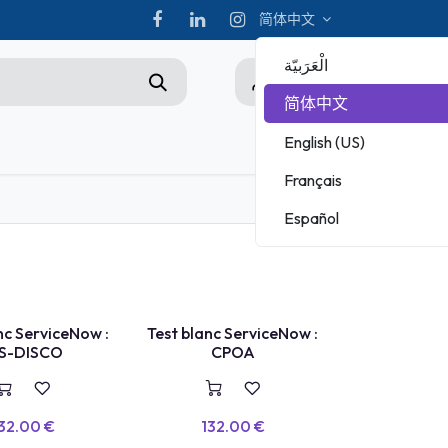
简体中文
الْعَرَبيّة
0
简体中文
English (US)
hampionship
Français
ADOBE
Español
MICROSOFT
nc ServiceNow :
Test blanc ServiceNow :
IS-DISCO
CPOA
32.00
€
132.00
€