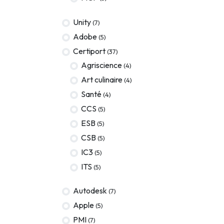
Terraform
Unity
(7)
DevOps
Adobe
(5)
servicenow
Certiport
(37)
Agriscience
(4)
Apple
Art culinaire
(4)
Ec-Council
Santé
(4)
Autodesk
CCS
(5)
ESB
(5)
ESB
CSB
(5)
ITS
IC3
(5)
Intuit
ITS
(5)
IC3
Autodesk
(7)
CSB
Apple
(5)
PMI
(7)
NetAPP