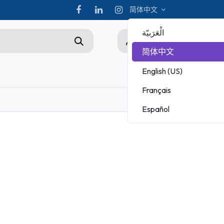
简体中文
الْعَرَبيّة
0
简体中文
English (US)
hampionship
Français
ADOBE
Español
MICROSOFT