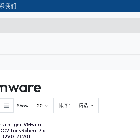
系我们
Formations
Matériel IT
联系我们
C
Microsoft Excel Débutant
Microsoft Excel Associate
mware
Microsoft Excel Expert
Power Bi
Show
20
排序：
精选
Création d'entreprise
 LIGNE
Création de Site
rs en ligne VMware
DCV for vSphere 7.x
Webmarketing & Réseaux
(2V0-21.20)