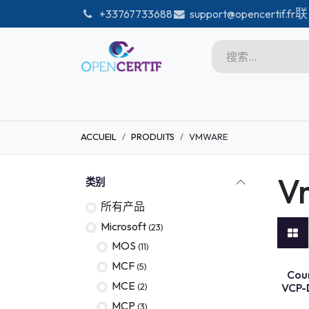
跳至内容
联
͏
+33767733688
support@opencertif.fr
首页
Certifications
商店
ACCUEIL
PRODUITS
VMWARE
Microsoft
Unity
V
类别
Adobe
所有产品
PMI
Microsoft
(23)
linux
MOS
(11)
MCF
COURS EN
(5)
GitHub
Cou
MCE
(2)
VCP-
DataBricks-certif
MCP
(3)