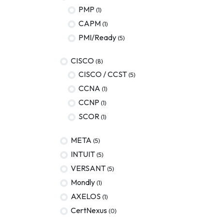
PMP
(1)
AWS
CAPM
(1)
Meta
PMI/Ready
(5)
Oracle
CISCO
(8)
Versant
CISCO / CCST
(5)
CCNA
(1)
Agrisciences
CCNP
(1)
ccs
SCOR
(1)
wordpress
META
(5)
CISSP
INTUIT
(5)
axelos
VERSANT
(5)
Mondly
(1)
AXELOS
(1)
CertNexus
(0)