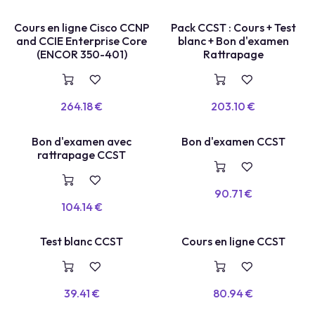
COURS EN LIGNE
TEST LABEL
Cours en ligne Cisco CCNP
Pack CCST : Cours + Test
and CCIE Enterprise Core
blanc + Bon d'examen
(ENCOR 350-401)
Rattrapage
264.18
€
203.10
€
Bon d'examen avec
Bon d'examen CCST
VOUCHER
E
X
A
E
N
+
R
E
P
A
S
S
A
G
rattrapage CCST
M
E
90.71
€
104.14
€
COURS EN LIGNE
TEST BLANC
Test blanc CCST
Cours en ligne CCST
39.41
€
80.94
€