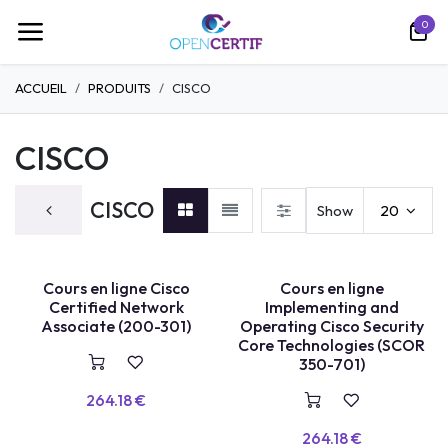
跳至内容
0
ACCUEIL
PRODUITS
CISCO
CISCO
CISCO
Show
20
COURS EN LIGNE
COURS EN LIGNE
Cours en ligne Cisco
Cours en ligne
Certified Network
Implementing and
Associate (200-301)
Operating Cisco Security
Core Technologies (SCOR
350-701)
264.18
€
264.18
€