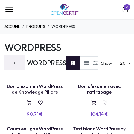
跳至内容
0
ACCUEIL
PRODUITS
WORDPRESS
WORDPRESS
WORDPRESS
Show
20
Bon d'examen WordPress
Bon d'examen avec
de Knowledge Pillars
rattrapage
90.71
€
104.14
€
Cours en ligne WordPress
Test blanc WordPress by