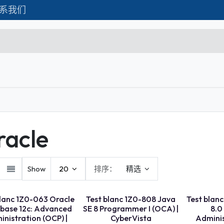
系我们
Formations
Matériel IT
联系我们
C
Microsoft Excel Débutant
Microsoft Excel Associate
racle
Microsoft Excel Expert
Power Bi
Show
20
排序：
精选
Création d'entreprise
Création de Site
LANC
blanc 1Z0-063 Oracle
Test blanc 1Z0-808 Java
Test blan
base 12c: Advanced
SE 8 Programmer I (OCA) |
8.0
Webmarketing & Réseaux
nistration (OCP) |
CyberVista
Adminis