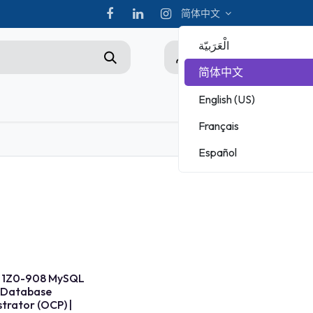
简体中文
الْعَرَبيّة
0
简体中文
English (US)
hampionship
Français
ADOBE
Español
MICROSOFT
c 1Z0-908 MySQL
 Database
trator (OCP) |