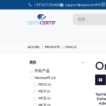
跳至内容
联
͏
+33767733688
support@opencertif.fr
首页
Certifications
商店
ACCUEIL
PRODUITS
ORACLE
Microsoft
Unity
O
类别
Adobe
所有产品
PMI
Microsoft
(23)
linux
MOS
(11)
MCF
(5)
GitHub
TEST B
Test 
MCE
(2)
Data
DataBricks-certif
Admi
MCP
(3)