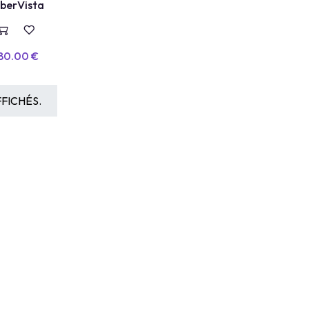
berVista
80.00
€
FICHÉS.