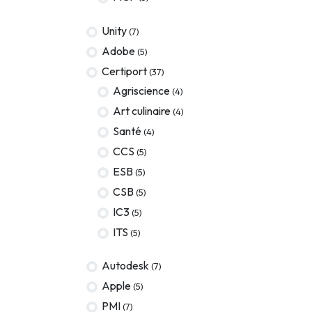
Terraform
Unity
(7)
DevOps
Adobe
(5)
servicenow
Certiport
(37)
Agriscience
(4)
Apple
Art culinaire
(4)
Ec-Council
Santé
(4)
Autodesk
CCS
(5)
ESB
(5)
ESB
CSB
(5)
ITS
IC3
(5)
Intuit
ITS
(5)
IC3
Autodesk
(7)
CSB
Apple
(5)
PMI
(7)
NetAPP