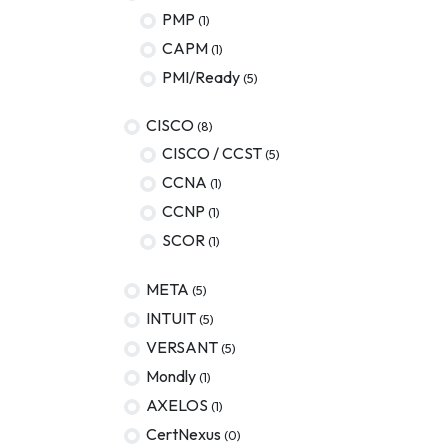
PMP
(1)
AWS
CAPM
(1)
Meta
PMI/Ready
(5)
Oracle
CISCO
(8)
Versant
CISCO / CCST
(5)
CCNA
(1)
Agrisciences
CCNP
(1)
ccs
SCOR
(1)
wordpress
META
(5)
CISSP
INTUIT
(5)
axelos
VERSANT
(5)
Mondly
(1)
AXELOS
(1)
CertNexus
(0)