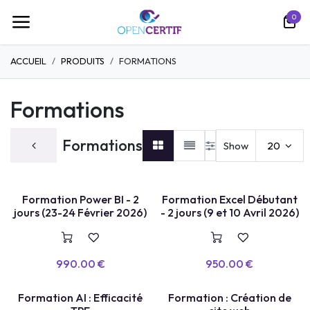
跳至内容
0
ACCUEIL
PRODUITS
FORMATIONS
Formations
Formations
Show
20
PLACES LIMITÉES
PLACES LIMITÉES
FORMATION
FORMATION
Formation Power BI - 2
Formation Excel Débutant
jours (23-24 Février 2026)
- 2 jours (9 et 10 Avril 2026)
990.00
€
950.00
€
Formation AI : Efficacité
Formation : Création de