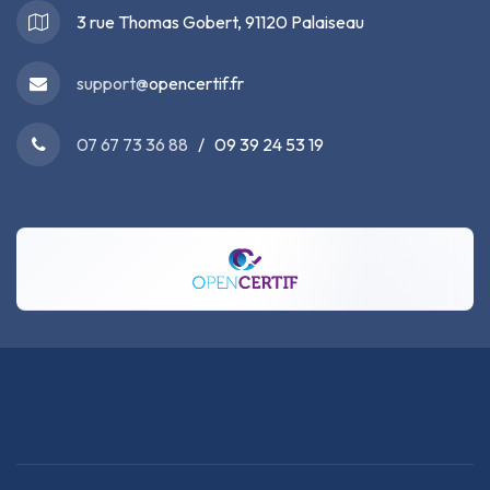
3 rue Thomas Gobert, 91120 Palaiseau
support@
opencertif.fr
07 67 73 36 88
/ 09 39 24 53 19