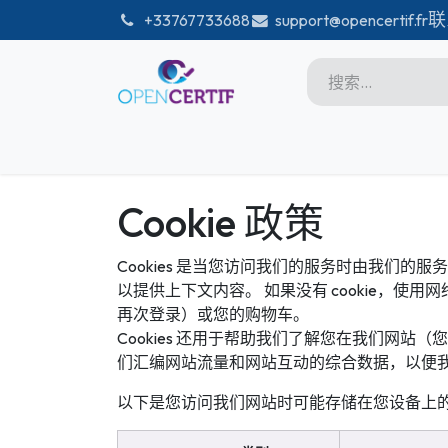
跳至内容
联
͏
+33767733688
support@opencertif.fr
首页
Certifications
商店
Microsoft
Cookie 政策
Unity
Cookies 是当您访问我们的服务时由我们
Adobe
以提供上下文内容。 如果没有 cookie，
再次登录）或您的购物车。
PMI
Cookies 还用于帮助我们了解您在我们网站
linux
们汇编网站流量和网站互动的综合数据，以便我
GitHub
以下是您访问我们网站时可能存储在您设备上的 co
DataBricks-certif