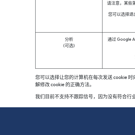
请注意，某些第
AWS
您可以选择退出
Meta
Oracle
分析
通过 Googl
Versant
(可选)
Agrisciences
ccs
您可以选择让您的计算机在每次发送 cookie
wordpress
解修改 cookie 的正确方法。
CISSP
我们目前不支持不跟踪信号，因为没有符合行
axelos