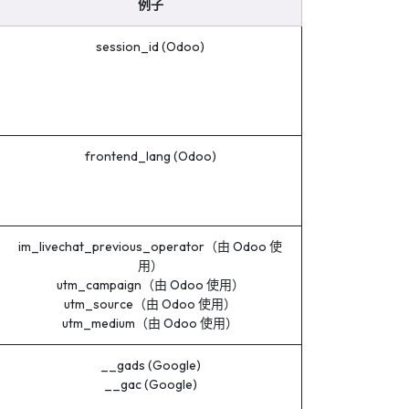
例子
session_id (Odoo)
frontend_lang (Odoo)
im_livechat_previous_operator（由 Odoo 使
用）
utm_campaign（由 Odoo 使用）
utm_source（由 Odoo 使用）
utm_medium（由 Odoo 使用）
__gads (Google)
__gac (Google)