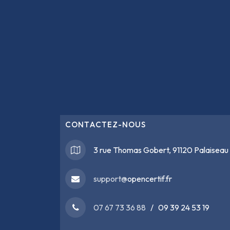
CONTACTEZ-NOUS
3 rue Thomas Gobert, 91120 Palaiseau
support@
opencertif.fr
07 67 73 36 88
/ 09 39 24 53 19