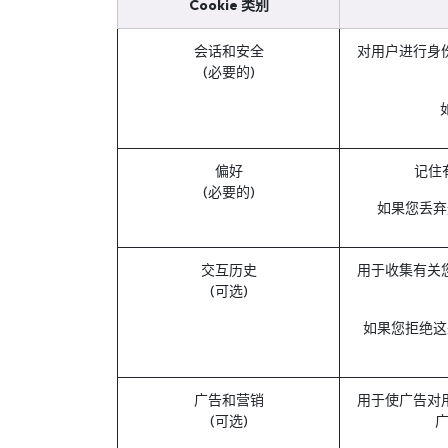
Cookie 类别
Terraform
会话和安全
对用户进行身
DevOps
(必要的)
servicenow
Apple
偏好
记住
Ec-Council
(必要的)
如果您丢弃
Autodesk
ESB
交互历史
用于收集有关
ITS
(可选)
如果您拒绝这
Intuit
IC3
广告和营销
用于使广告对
CSB
(可选)
NetAPP