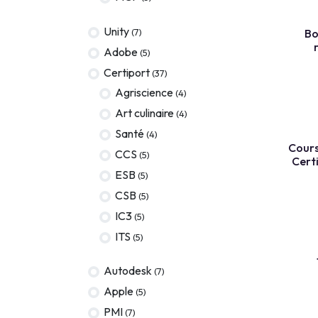
Terraform
Unity
(7)
Bo
DevOps
Adobe
(5)
servicenow
Certiport
(37)
Agriscience
(4)
Apple
Art culinaire
(4)
Ec-Council
Santé
(4)
COURS EN
Cours
Autodesk
CCS
(5)
Cert
ESB
(5)
ESB
CSB
(5)
ITS
IC3
(5)
Intuit
ITS
(5)
TEST B
IC3
Autodesk
(7)
CSB
Apple
(5)
PMI
(7)
NetAPP