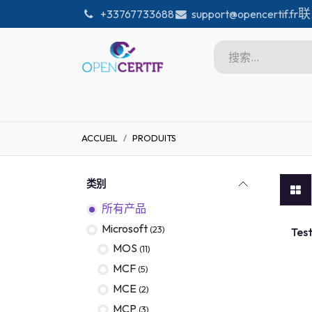
跳至内容
联
͏
+33767733688
support@opencertif.fr
首页
Certifications
商店
ACCUEIL
PRODUITS
Microsoft
Unity
类别
Adobe
所有产品
PMI
Microsoft
TEST B
(23)
Tes
linux
MOS
(11)
MCF
(5)
GitHub
MCE
(2)
DataBricks-certif
MCP
(3)