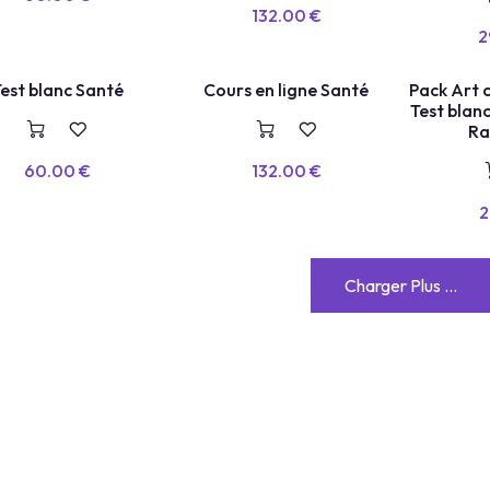
132.00
€
2
COURS EN LIGNE
LANC
TEST LABEL
est blanc Santé
Cours en ligne Santé
Pack Art c
Test blan
Ra
60.00
€
132.00
€
2
Charger Plus ...