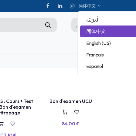
简体中文
الْعَرَبيّة
0
简体中文
English (US)
hampionship
Français
ADOBE
Español
MICROSOFT
 : Cours + Test
Bon d'examen UCU
VOUCHER
 Bon d'examen
ttrapage
84.00
€
03.10
€