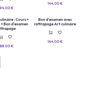
144.00
€
94.00
€
ulinaire : Cours +
Bon d'examen avec
E
X
A
E
N
+
R
E
P
A
S
S
A
G
c + Bon d'examen
rattrapage Art culinaire
M
E
ttrapage
144.00
€
88.00
€