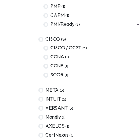
PMP
(1)
AWS
CAPM
(1)
Meta
PMI/Ready
TEST B
(5)
T
Oracle
CISCO
(8)
Versant
CISCO / CCST
(5)
CCNA
(1)
Agrisciences
CCNP
(1)
ccs
SCOR
(1)
wordpress
META
(5)
CISSP
INTUIT
(5)
axelos
VERSANT
(5)
Mondly
(1)
AXELOS
(1)
CertNexus
(0)