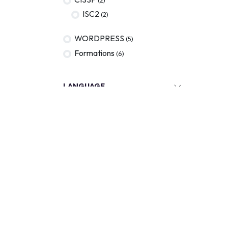
ISC2
(2)
WORDPRESS
(5)
Formations
(6)
LANGUAGE
VERSION
CERTIFICATION
TARIF
KEYWORDS