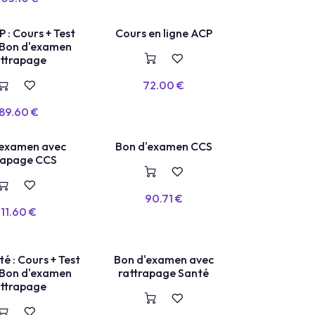
COURS EN LIGNE
 : Cours + Test
Cours en ligne ACP
 Bon d'examen
ttrapage
72.00
€
89.60
€
'examen avec
Bon d'examen CCS
VOUCHER
rapage CCS
M
E
90.71
€
111.60
€
é : Cours + Test
Bon d'examen avec
E
X
A
E
N
+
R
E
P
A
S
S
A
G
 Bon d'examen
rattrapage Santé
M
E
ttrapage