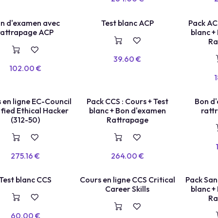
Intelligence Artificielle
TEST BLANC
TEST LABEL
n d'examen avec
Test blanc ACP
Pack ACP
E
X
A
E
N
+
R
E
P
A
S
S
A
G
rattrapage ACP
blanc +
M
E
Ra
39.60
€
102.00
€
1
 LIGNE
TEST LABEL
 en ligne EC-Council
Pack CCS : Cours + Test
Bon d
E
X
A
E
N
+
R
E
P
A
S
S
A
G
ified Ethical Hacker
blanc + Bon d'examen
ratt
(312-50)
Rattrapage
275.16
€
264.00
€
COURS EN LIGNE
LANC
TEST LABEL
Test blanc CCS
Cours en ligne CCS Critical
Pack Sant
Career Skills
blanc +
Ra
60.00
€