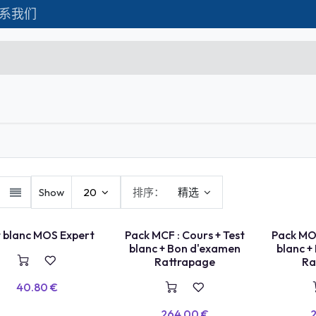
系我们
Formations
Matériel IT
联系我们
C
Microsoft Excel Débutant
Microsoft Excel Associate
Show
20
排序：
精选
Microsoft Excel Expert
Power Bi
LANC
TEST LABEL
TEST LABEL
t blanc MOS Expert
Pack MCF : Cours + Test
Pack MOS
blanc + Bon d'examen
blanc +
Création d'entreprise
Rattrapage
Ra
Création de Site
40.80
€
Webmarketing & Réseaux
264.00
€
2