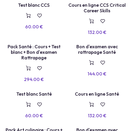
COURS EN LIGNE
TEST BLANC
Test blanc CCS
Cours en ligne CCS Critical
Career Skills
60.00
€
132.00
€
TEST LABEL
Pack Santé : Cours + Test
Bon d'examen avec
E
X
A
E
N
+
R
E
P
A
S
S
A
G
blanc + Bon d'examen
rattrapage Santé
M
E
Rattrapage
144.00
€
294.00
€
COURS EN LIGNE
TEST BLANC
Test blanc Santé
Cours en ligne Santé
60.00
€
132.00
€
Pack Art culinaire : Cours +
Bon d'examen avec