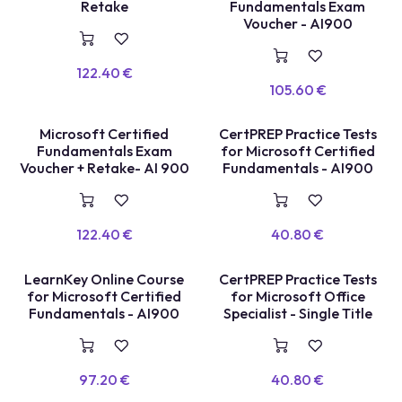
VOUCHER
E
X
A
E
N
+
R
E
P
A
S
S
A
G
Retake
Fundamentals Exam
M
E
Voucher - AI900
122.40
€
105.60
€
TEST BLANC
Microsoft Certified
CertPREP Practice Tests
E
X
A
E
N
+
R
E
P
A
S
S
A
G
Fundamentals Exam
for Microsoft Certified
M
E
Voucher + Retake- AI 900
Fundamentals - AI900
122.40
€
40.80
€
COURS EN LIGNE
TEST BLANC
LearnKey Online Course
CertPREP Practice Tests
for Microsoft Certified
for Microsoft Office
Fundamentals - AI900
Specialist - Single Title
97.20
€
40.80
€