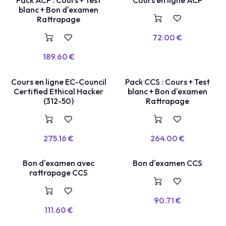
COURS EN LIGNE
TEST LABEL
Pack ACP : Cours + Test
Cours en ligne ACP
blanc + Bon d'examen
Rattrapage
72.00
€
189.60
€
COURS EN LIGNE
TEST LABEL
Cours en ligne EC-Council
Pack CCS : Cours + Test
Certified Ethical Hacker
blanc + Bon d'examen
(312-50)
Rattrapage
275.16
€
264.00
€
Bon d'examen avec
Bon d'examen CCS
VOUCHER
E
X
A
E
N
+
R
E
P
A
S
S
A
G
rattrapage CCS
M
E
90.71
€
111.60
€