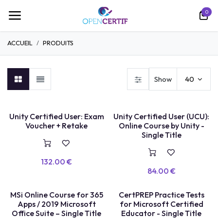
تخطي للذهاب إلى المحتوى
0
ACCUEIL
PRODUITS
Show
40
COURS EN LIGNE
Unity Certified User: Exam
Unity Certified User (UCU):
E
X
A
E
N
+
R
E
P
A
S
S
A
G
Voucher + Retake
Online Course by Unity -
M
E
Single Title
132.00
€
84.00
€
COURS EN LIGNE
TEST BLANC
MSi Online Course for 365
CertPREP Practice Tests
Apps / 2019 Microsoft
for Microsoft Certified
Office Suite – Single Title
Educator - Single Title