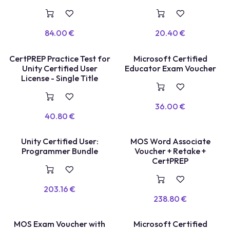
84.00
€
20.40
€
TEST BLANC
CertPREP Practice Test for
Microsoft Certified
VOUCHER
Unity Certified User
Educator Exam Voucher
License - Single Title
36.00
€
40.80
€
TEST LABEL
TEST LABEL
Unity Certified User:
MOS Word Associate
Programmer Bundle
Voucher + Retake +
CertPREP
203.16
€
238.80
€
MOS Exam Voucher with
Microsoft Certified