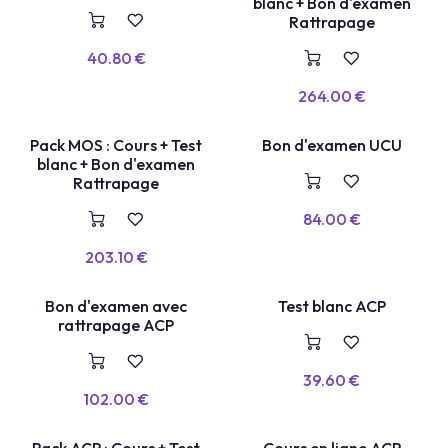
TEST BLANC
TEST LABEL
blanc + Bon d'examen
Rattrapage
40.80
€
264.00
€
TEST LABEL
Pack MOS : Cours + Test
Bon d'examen UCU
VOUCHER
blanc + Bon d'examen
Rattrapage
84.00
€
203.10
€
TEST BLANC
Bon d'examen avec
Test blanc ACP
E
X
A
E
N
+
R
E
P
A
S
S
A
G
rattrapage ACP
M
E
39.60
€
102.00
€