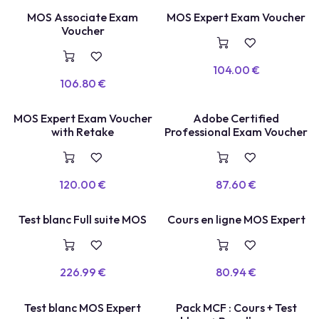
MOS Associate Exam
MOS Expert Exam Voucher
VOUCHER
VOUCHER
Voucher
104.00
€
106.80
€
MOS Expert Exam Voucher
Adobe Certified
VOUCHER
E
X
A
E
N
+
R
E
P
A
S
S
A
G
with Retake
Professional Exam Voucher
M
E
120.00
€
87.60
€
COURS EN LIGNE
TEST BLANC
Test blanc Full suite MOS
Cours en ligne MOS Expert
226.99
€
80.94
€
Test blanc MOS Expert
Pack MCF : Cours + Test