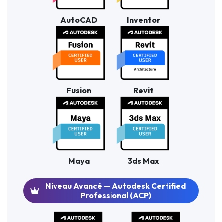
AutoCAD
Inventor
Fusion
Revit
Maya
3ds Max
Niveau Avancé — Autodesk Certified
Professional (ACP)