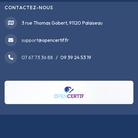
CONTACTEZ-NOUS
3 rue Thomas Gobert, 91120 Palaiseau
support@
opencertif.fr
07 67 73 36 88
/ 09 39 24 53 19