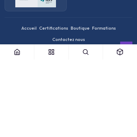
Accueil
Certifications
Boutique
Formations
Contactez nous
English (US)
|
简体中文
|
الْعَرَبيّة
Copyright © Opencertif .
Mentions légales
|
Français
|
Español