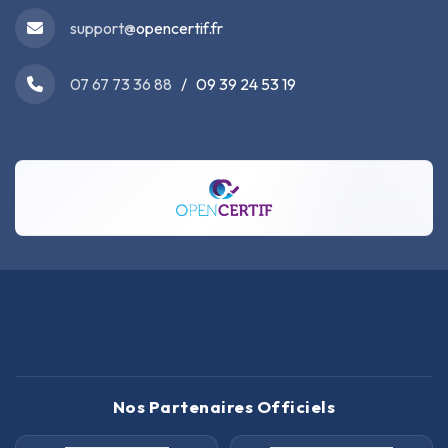
support@
opencertif.fr
07 67 73 36 88
/ 09 39 24 53 19
Nos Partenaires Officiels