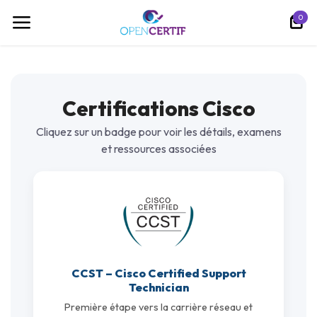
تخطي للذهاب إلى المحتوى
0
Certifications Cisco
Cliquez sur un badge pour voir les détails, examens
et ressources associées
CCST – Cisco Certified Support
Technician
Première étape vers la carrière réseau et