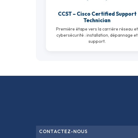
Terraform
CCST – Cisco Certified Support
DevOps
Technician
Première étape vers la carrière réseau e
ServiceNow
cybersécurité : installation, dépannage et
support.
Apple
Ec-Council
Autodesk
ESB
ITS
Intuit
IC3
CSB
CONTACTEZ-NOUS
CISCO