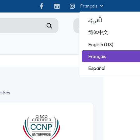
Français
الْعَرَبيّة
0
简体中文
English (US)
tez-nous
Championship
Français
CHAMPIONNAT ADOBE
Español
MICROSOFT
ciées