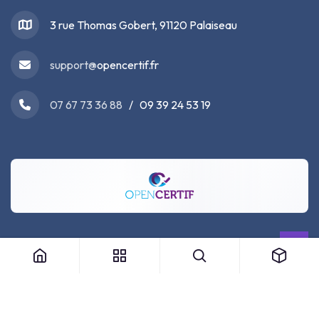
3 rue Thomas Gobert, 91120 Palaiseau
support@
opencertif.fr
07 67 73 36 88
/ 09 39 24 53 19