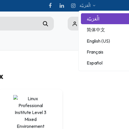
الْعَرَبيّة
الْعَرَبيّة
0
简体中文
English (US)
Championship
Français
ADOBE
Español
MICROSOFT
x