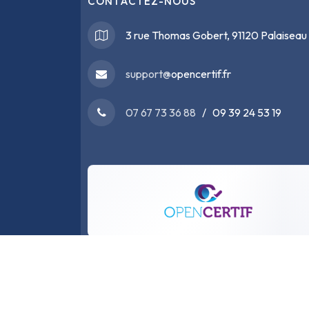
CONTACTEZ-NOUS
3 rue Thomas Gobert, 91120 Palaiseau
support@
opencertif.fr
07 67 73 36 88
/ 09 39 24 53 19