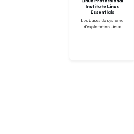
Linux Professional
Institute Linux
Terraform
Essentials
DevOps
Les bases du système
d'exploitation Linux
servicenow
Apple
Ec-Council
Autodesk
ESB
ITS
Intuit
IC3
CSB
NetAPP