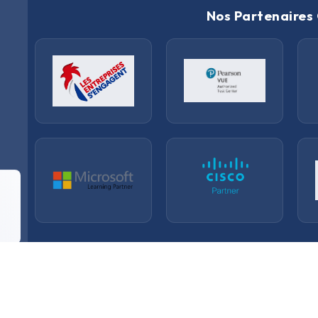
Nos Partenaires 
.
.
.
Accueil
Certifications
Boutique
F