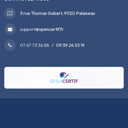
3 rue Thomas Gobert, 91120 Palaiseau
support@
opencertif.fr
07 67 73 36 88
/ 09 39 24 53 19