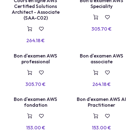
COURS EN LIGNE
Cours en ligne AWS
Bon d'examen AWS
VOUCHER
Certified Solutions
Speciality
Architect - Associate
(SAA-C02)
305.70
€
264.18
€
Bon d'examen AWS
Bon d'examen AWS
VOUCHER
VOUCHER
professional
associate
305.70
€
264.18
€
Bon d'examen AWS
Bon d'examen AWS AI
VOUCHER
VOUCHER
fondation
Practitioner
153.00
€
153.00
€