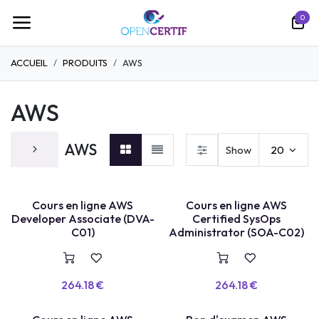
تخطي للذهاب إلى المحتوى
0
ACCUEIL
PRODUITS
AWS
AWS
AWS
Show
20
COURS EN LIGNE
COURS EN LIGNE
Cours en ligne AWS
Cours en ligne AWS
Developer Associate (DVA-
Certified SysOps
C01)
Administrator (SOA-C02)
264.18
€
264.18
€