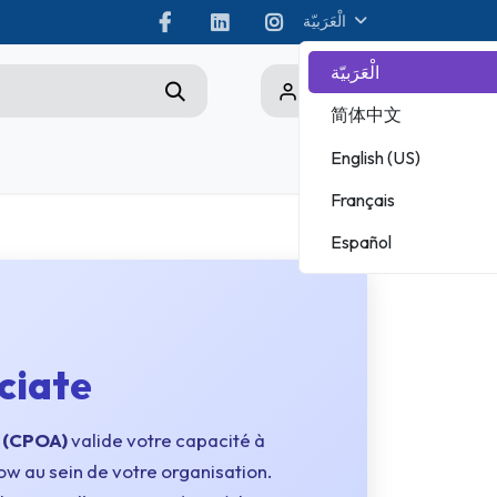
الْعَرَبيّة
الْعَرَبيّة
0
简体中文
English (US)
Championship
Français
ADOBE
Español
MICROSOFT
ciate
 (CPOA)
valide votre capacité à
ow au sein de votre organisation.