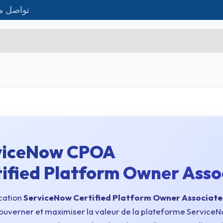
تواصل مع
تواصل معنا
Matériel IT
Formations
المت
Microsoft Excel Débutant
Microsoft Excel Associate
Microsoft Excel Expert
viceNow CPOA
Power Bi
ified Platform Owner Asso
Création d'entreprise
Création de Site
ication
ServiceNow Certified Platform Owner Associate
gouverner et maximiser la valeur de la plateforme ServiceN
Webmarketing & Réseaux