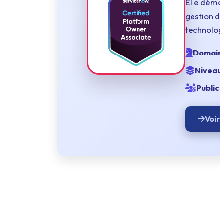
Elle démo
Terraform
gestion d
technolog
DevOps
servicenow
Domain
Apple
Niveau
Ec-Council
Public 
Autodesk
Voir
ESB
ITS
Intuit
IC3
CSB
NetAPP