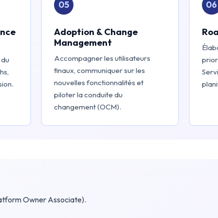
05
06
ance
Adoption & Change
Roa
Management
e
Élabo
Accompagner les utilisateurs
 du
prior
finaux, communiquer sur les
hs,
Servi
nouvelles fonctionnalités et
sion.
plani
piloter la conduite du
changement (OCM).
atform Owner Associate).