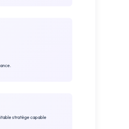
nance.
itable stratège capable