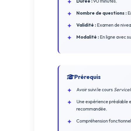
Durée :
90 minutes.
Nombre de questions :
En
Validité :
Examen de niveau
Modalité :
En ligne avec s
Prérequis
Avoir suivi le cours
Service
Une expérience préalable en
recommandée.
Compréhension fonctionnel