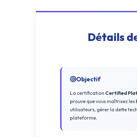
AWS
Meta
Détails d
Oracle
Versant
Agrisciences
ccs
Objectif
wordpress
La certification
Certified Pl
CISSP
prouve que vous maîtrisez les
axelos
utilisateurs, gérer la dette te
plateforme.