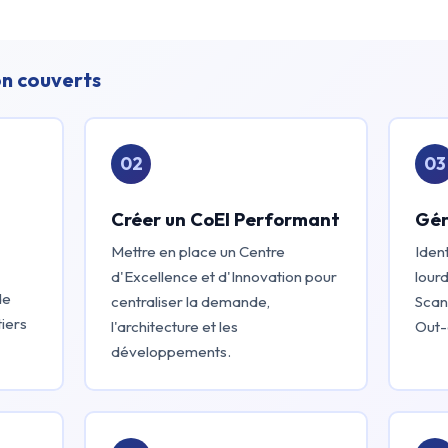
n couverts
02
03
Créer un CoEI Performant
Gér
Mettre en place un Centre
Ident
d'Excellence et d'Innovation pour
lourd
de
centraliser la demande,
Scan"
tiers
l'architecture et les
Out-
développements.