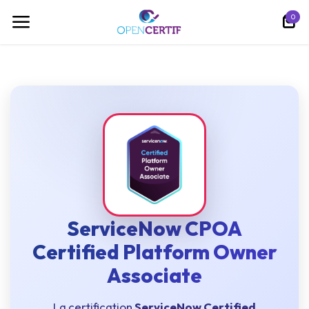
Ir al contenido
0
ServiceNow CPOA
Certified Platform Owner
Associate
La certification
ServiceNow Certified