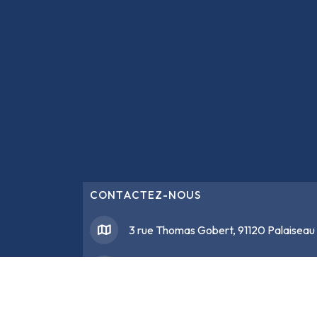
CONTACTEZ-NOUS
3 rue Thomas Gobert, 91120 Palaiseau
support@
opencertif.fr
07 67 73 36 88
/ 09 39 24 53 19