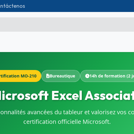
ntáctenos
da
Formations
Matériel IT
Contácten
Microsoft Excel Débutant
Microsoft Excel Associate
tification MO-210
Bureautique
14h de formation (2 j
Microsoft Excel Expert
icrosoft Excel Associa
Power Bi
Création d'entreprise
tionnalités avancées du tableur et valorisez vos 
Création de Site
certification officielle Microsoft.
Webmarketing & Réseaux