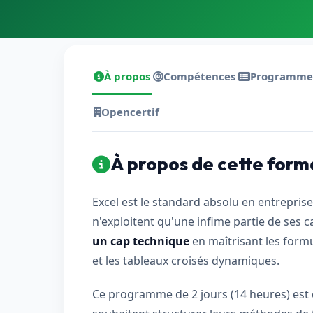
Terraform
DevOps
servicenow
À propos
Compétences
Programme
Apple
Opencertif
Ec-Council
Autodesk
À propos de cette form
ESB
Excel est le standard absolu en entreprise
ITS
n'exploitent qu'une infime partie de ses 
Intuit
un cap technique
en maîtrisant les form
IC3
et les tableaux croisés dynamiques.
CSB
Ce programme de 2 jours (14 heures) est c
NetAPP