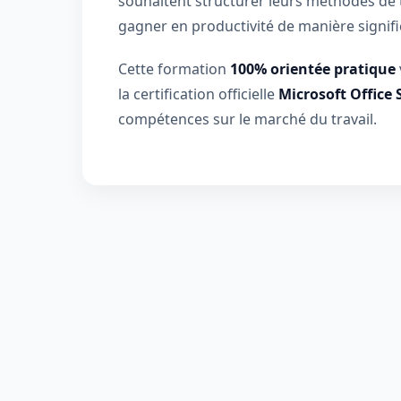
souhaitent structurer leurs méthodes de t
gagner en productivité de manière signifi
AWS
Meta
Cette formation
100% orientée pratique
la certification officielle
Microsoft Office 
Oracle
compétences sur le marché du travail.
Versant
Agrisciences
ccs
wordpress
CISSP
axelos