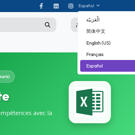
Español
الْعَرَبيّة
0
简体中文
English (US)
os
Championship
Français
ADOBE
Español
MICROSOFT
ours)
te
compétences avec la