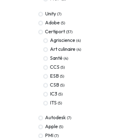
Terraform
Unity
(7)
DevOps
Adobe
(5)
ServiceNow
Certiport
(37)
Agriscience
(4)
Apple
Art culinaire
(4)
Ec-Council
Santé
(4)
Autodesk
CCS
(5)
ESB
(5)
ESB
CSB
(5)
ITS
IC3
(5)
Intuit
ITS
(5)
IC3
Autodesk
(7)
CSB
Apple
(5)
PMI
(7)
CISCO