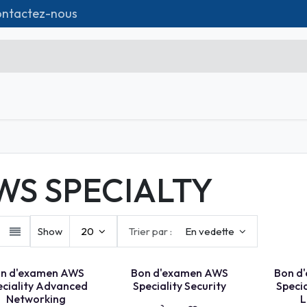
ntactez-nous
tique
Formations
Matériel IT
Contact
Microsoft Excel Débutant
Microsoft Excel Associate
WS SPECIALTY
Microsoft Excel Expert
Power Bi
Show
20
Trier par :
En vedette
Création d'entreprise
XAMEN
BON D'EXAMEN
BON D'EXAMEN
Création de Site
n d'examen AWS
Bon d'examen AWS
Bon d
eciality Advanced
Speciality Security
Speci
Webmarketing & Réseaux
Networking
L