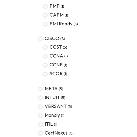
PMP
(1)
AWS
CAPM
(1)
Meta
PMI Ready
(5)
Oracle
CISCO
(8)
Versant
CCST
(5)
CCNA
(1)
Agrisciences
CCNP
(1)
IA
SCOR
(1)
wordpress
META
(5)
CISSP
INTUIT
(5)
ITIL
VERSANT
(5)
Mondly
(1)
ITIL
(1)
CertNexus
(0)