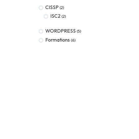
CISSP
(2)
ISC2
(2)
WORDPRESS
(5)
Formations
(6)
MOTS-CLÉS
En rupture de stock