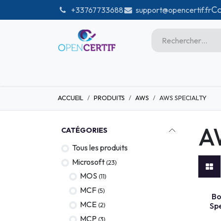
Se rendre au contenu
Co
͏
+33767733688
support@opencertif.fr
Accueil
Certifications
Bou
ACCUEIL
PRODUITS
AWS
AWS SPECIALTY
Microsoft
Unity
A
CATÉGORIES
Adobe
Tous les produits
PMI
Microsoft
(23)
Linux
MOS
(11)
MCF
(5)
BON D'E
GitHub
Bo
MCE
(2)
Sp
DataBricks
MCP
(3)