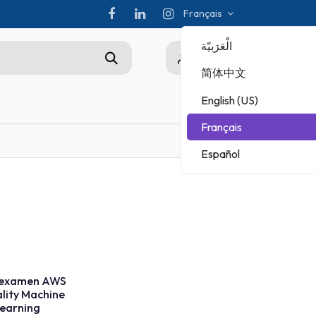
Français
الْعَرَبيّة
0
简体中文
English (US)
ez-nous
Championship
Français
CHAMPIONNAT ADOBE
Español
MICROSOFT
'examen AWS
ality Machine
earning