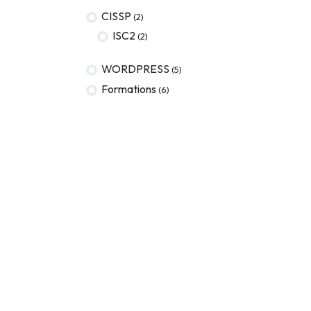
CISSP
(2)
ISC2
(2)
WORDPRESS
(5)
Formations
(6)
MOTS-CLÉS
En rupture de stock