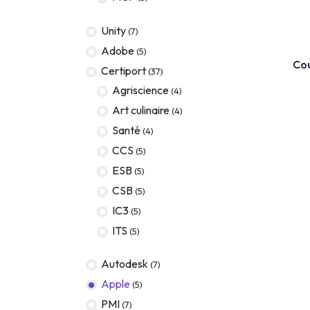
Terraform
Unity
(7)
DevOps
Adobe
(5)
COURS EN
Cou
ServiceNow
Certiport
(37)
Agriscience
(4)
Apple
Art culinaire
(4)
Ec-Council
Santé
(4)
Autodesk
CCS
(5)
ESB
(5)
ESB
CSB
(5)
ITS
IC3
(5)
Intuit
ITS
(5)
IC3
Autodesk
(7)
CSB
Apple
(5)
PMI
(7)
CISCO