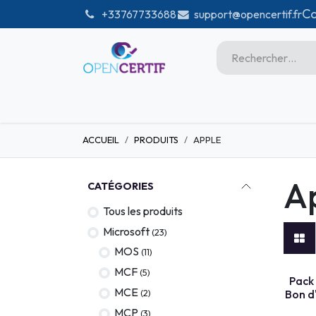
Se rendre au contenu
Co
͏
+33767733688
support@opencertif.fr
Accueil
Certifications
Bou
ACCUEIL
PRODUITS
APPLE
Microsoft
Unity
A
CATÉGORIES
Adobe
Tous les produits
PMI
Microsoft
(23)
Linux
MOS
(11)
MCF
(5)
PACK CO
GitHub
Pack 
MCE
(2)
Bon d
DataBricks
MCP
(3)