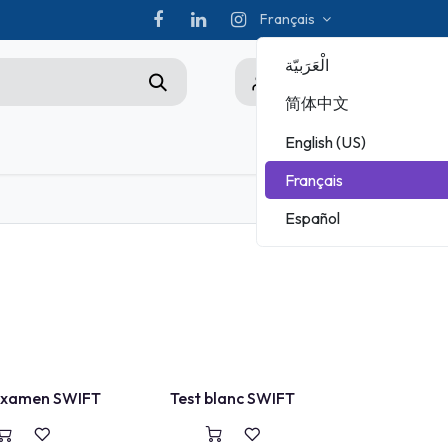
Français
الْعَرَبيّة
0
简体中文
English (US)
ez-nous
Championship
Français
CHAMPIONNAT ADOBE
Español
MICROSOFT
TEST BLANC
examen SWIFT
Test blanc SWIFT