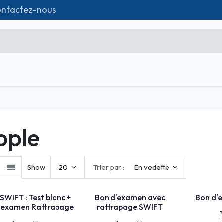
ntactez-nous
tique
Formations
Matériel IT
Contact
Microsoft Excel Débutant
Microsoft Excel Associate
pple
Microsoft Excel Expert
Power Bi
Show
20
Trier par :
En vedette
Création d'entreprise
MPLET
BON D'EXAMEN
BON + RETAKE
Création de Site
SWIFT : Test blanc +
Bon d'examen avec
Bon d'
'examen Rattrapage
rattrapage SWIFT
Webmarketing & Réseaux