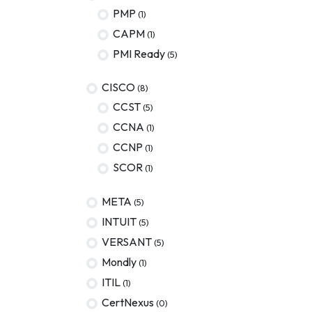
PMP
(1)
AWS
CAPM
(1)
Meta
PMI Ready
(5)
Oracle
CISCO
(8)
Versant
CCST
(5)
CCNA
(1)
Agrisciences
CCNP
(1)
IA
SCOR
(1)
wordpress
META
(5)
CISSP
INTUIT
(5)
ITIL
VERSANT
(5)
Mondly
(1)
ITIL
(1)
CertNexus
(0)