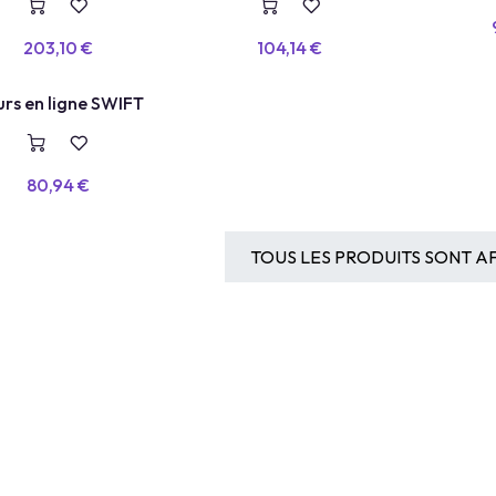
Intelligence Artificielle
203,10
€
104,14
€
 LIGNE
rs en ligne SWIFT
80,94
€
TOUS LES PRODUITS SONT AF