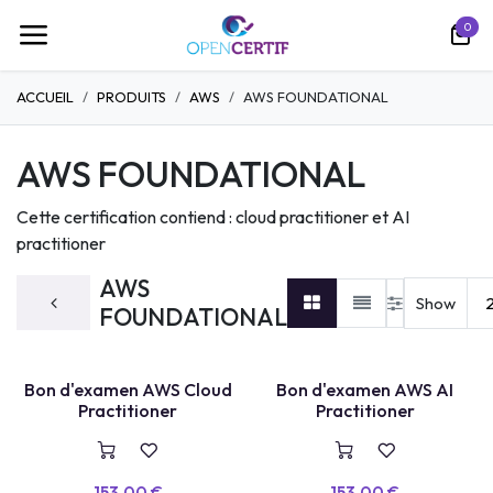
Se rendre au contenu
0
ACCUEIL
PRODUITS
AWS
AWS FOUNDATIONAL
AWS FOUNDATIONAL
Cette certification contiend : cloud practitioner et AI
practitioner
AWS
Show
FOUNDATIONAL
BON D'EXAMEN
BON D'EXAMEN
Bon d'examen AWS Cloud
Bon d'examen AWS AI
Practitioner
Practitioner
153,00
€
153,00
€