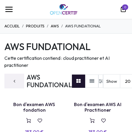
Ir al contenido
0
ACCUEIL
PRODUITS
AWS
AWS FUNDATIONAL
AWS FUNDATIONAL
Cette certification contiend : cloud practitioner et AI
practitioner
AWS
Show
20
FUNDATIONAL
Bon d'examen AWS
Bon d'examen AWS AI
VOUCHER
VOUCHER
fondation
Practitioner
153,00
€
153,00
€