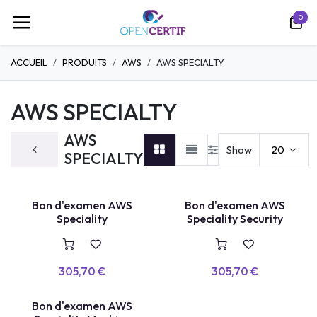
Ir al contenido
0
ACCUEIL
PRODUITS
AWS
AWS SPECIALTY
AWS SPECIALTY
AWS
Show
20
SPECIALTY
Bon d'examen AWS
Bon d'examen AWS
VOUCHER
VOUCHER
Speciality
Speciality Security
305,70
€
305,70
€
Bon d'examen AWS