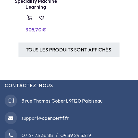
VOUCHER
Speciality Machine
Learning
305,70
€
TOUS LES PRODUITS SONT AFFICHÉS.
CONTACTEZ-NOUS
3 rue Thomas Gobert, 91120 Palaiseau
support@
opencertif.fr
07 67 73 36 88
/ 09 39 24 53 19