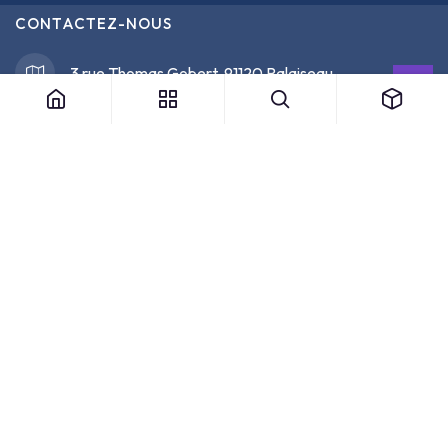
CONTACTEZ-NOUS
3 rue Thomas Gobert, 91120 Palaiseau
support@
opencertif.fr
07 67 73 36 88
/ 09 39 24 53 19