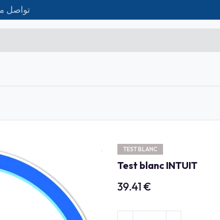
تواصل مع
تواصل معنا
Matériel IT
Formations
الم
Microsoft Excel Débutant
Microsoft Excel Associate
Microsoft Excel Expert
TEST BLANC
Power Bi
Test blanc INTUIT
Création d'entreprise
39.41
€
Création de Site
Webmarketing & Réseaux