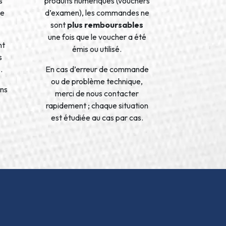
s
produits numériques (vouchers
de
d’examen), les commandes ne
sont
plus remboursables
une fois que le voucher a été
nt
émis ou utilisé.
s
.
En cas d’erreur de commande
ou de problème technique,
ons
merci de nous contacter
rapidement ; chaque situation
est étudiée au cas par cas.