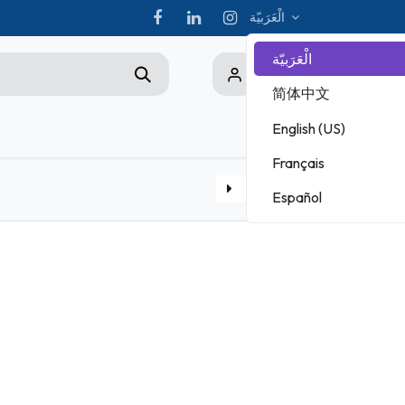
الْعَرَبيّة
الْعَرَبيّة
0
简体中文
English (US)
Championship
Français
ADOBE
Español
MICROSOFT
Bon d'examen AWS professional
Pack ESB : Cours + Test blanc + Bon d'examen Rattrapage