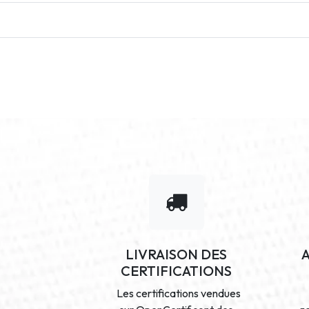
AWS
Meta
Oracle
Versant
Agrisciences
ccs
wordpress
CISSP
axelos
LIVRAISON DES
CERTIFICATIONS
Les certifications vendues