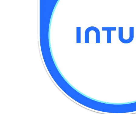
Terraform
DevOps
servicenow
Apple
Ec-Council
Autodesk
ESB
ITS
Intuit
IC3
CSB
NetAPP