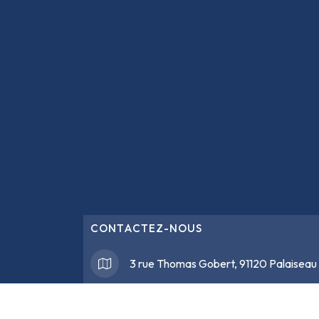
CONTACTEZ-NOUS
3 rue Thomas Gobert, 91120 Palaiseau
support@
opencertif.fr