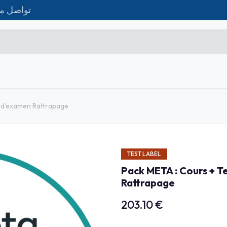
تواصل مع
تواصل معنا
Matériel IT
Formations
الم
Microsoft Excel Débutant
n d'examen Rattrapage
Microsoft Excel Associate
Microsoft Excel Expert
TEST LABEL
Power Bi
Pack META : Cours + T
Création d'entreprise
Rattrapage
Création de Site
203.10
€
Webmarketing & Réseaux