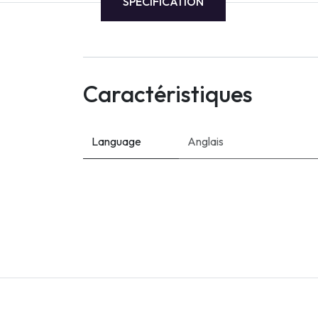
SPECIFICATION
AWS
Meta
Oracle
Caractéristiques
Versant
Agrisciences
Language
Anglais
ccs
wordpress
CISSP
axelos