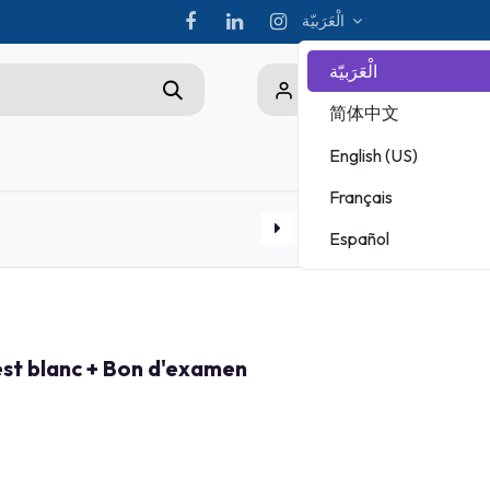
الْعَرَبيّة
الْعَرَبيّة
0
简体中文
English (US)
Championship
Français
ADOBE
Español
MICROSOFT
Cours en ligne PMI Project Management Professional (PMP)
est blanc + Bon d'examen