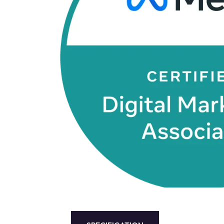
Terraform
DevOps
servicenow
Apple
Ec-Council
Autodesk
ESB
ITS
Intuit
IC3
CSB
NetAPP