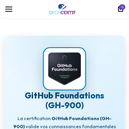
تخطي للذهاب إلى المحتوى
0
GitHub Foundations
(GH-900)
La certification
GitHub Foundations (GH-
900)
valide vos connaissances fondamentales