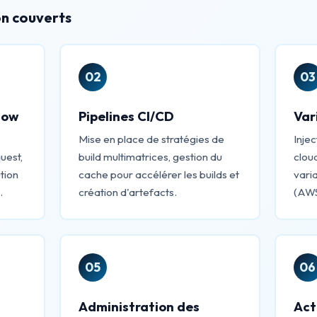
n couverts
02
03
low
Pipelines CI/CD
Var
Mise en place de stratégies de
Injec
uest,
build multimatrices, gestion du
clou
tion
cache pour accélérer les builds et
vari
.
création d'artefacts.
(AWS
05
06
Administration des
Act