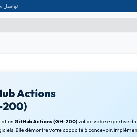
تواصل مع
تواصل معنا
Matériel IT
Formations
المت
Microsoft Excel Débutant
Microsoft Excel Associate
Microsoft Excel Expert
Hub Actions
Power Bi
-200)
Création d'entreprise
Création de Site
ication
GitHub Actions (GH-200)
valide votre expertise dan
ogiciels. Elle démontre votre capacité à concevoir, implémen
Webmarketing & Réseaux