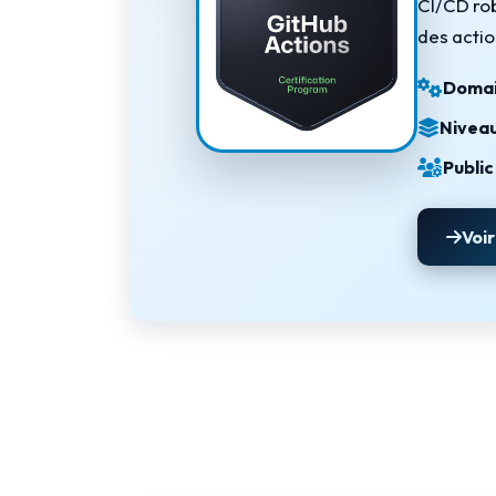
CI/CD rob
Terraform
des actio
DevOps
Domai
servicenow
Niveau
Apple
Public 
Ec-Council
Voir
Autodesk
ESB
ITS
Intuit
IC3
CSB
NetAPP