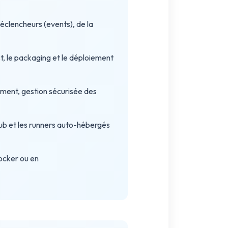
éclencheurs (events), de la
st, le packaging et le déploiement
ement, gestion sécurisée des
ub et les runners auto-hébergés
ocker ou en