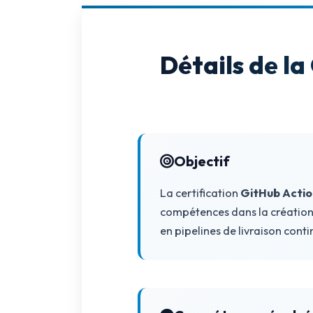
AWS
Meta
Détails de la
Oracle
Versant
Agrisciences
ccs
Objectif
wordpress
La certification
GitHub Acti
compétences dans la création 
CISSP
en pipelines de livraison cont
axelos