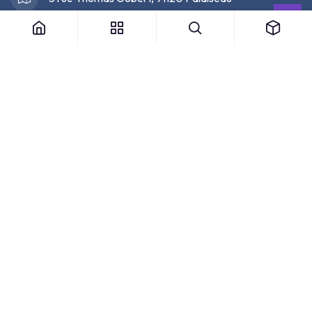
support@
opencertif.fr
07 67 73 36 88
Nos Partenaires Officiels