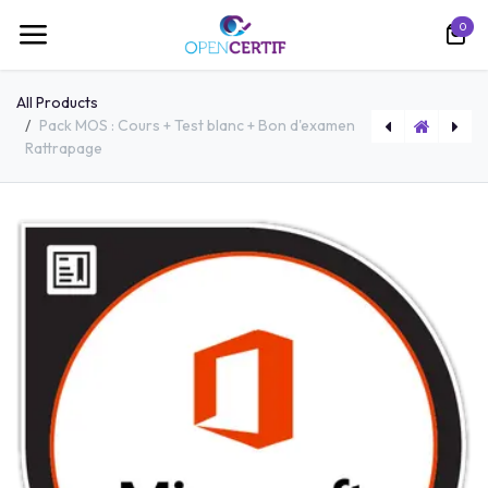
跳至内容
0
All Products
Pack MOS : Cours + Test blanc + Bon d'examen
Rattrapage
Pack MCF : Cours + Test blanc + Bon d'examen Rattrapage