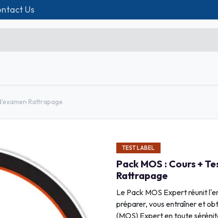
ntact Us
p
Formations
Matériel IT
Contact us
Microsoft Excel Débutant
 d'examen Rattrapage
Microsoft Excel Associate
Microsoft Excel Expert
TEST LABEL
Power Bi
Pack MOS : Cours + Te
Création d'entreprise
Rattrapage
Création de Site
Le Pack MOS Expert réunit l'e
préparer, vous entraîner et obt
Webmarketing & Réseaux
(MOS) Expert en toute sérénit