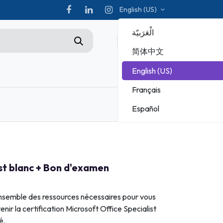
English (US)
الْعَرَبيّة
0
简体中文
English (US)
Championship
Français
ADOBE
Español
MICROSOFT
Pack MCF : Cours + Test blanc + Bon d'examen Rattrapage
st blanc + Bon d'examen
nsemble des ressources nécessaires pour vous
enir la certification Microsoft Office Specialist
é.