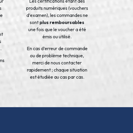
ur
Les certifications étant des
s
produits numériques (vouchers
de
d’examen), les commandes ne
sont
plus remboursables
une fois que le voucher a été
nt
émis ou utilisé.
s
.
En cas d’erreur de commande
ou de problème technique,
ons
merci de nous contacter
rapidement ; chaque situation
est étudiée au cas par cas.