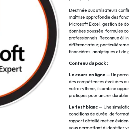
Intelligence Artificielle
Destinée aux utilisateurs conf
maîtrise approfondie des fonc
Microsoft Excel : gestion de d
données poussée, formules co
professionnels. Reconnue à l'in
différenciateur, particulièreme
financières, analytiques et de 
Contenu du pack :
Le cours en ligne
— Un parcou
des compétences évaluées au n
votre rythme, il combine appo
pratiques pour ancrer durable
Le test blanc
— Une simulatio
conditions de durée, de format e
rapport détaillé met en évide
vous permettant d'identifier vo