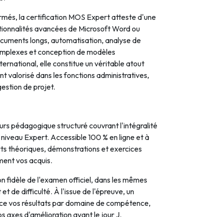
irmés, la certification MOS Expert atteste d'une
tionnalités avancées de Microsoft Word ou
ocuments longs, automatisation, analyse de
mplexes et conception de modèles
ternational, elle constitue un véritable atout
nt valorisé dans les fonctions administratives,
gestion de projet.
rs pédagogique structuré couvrant l'intégralité
iveau Expert. Accessible 100 % en ligne et à
rts théoriques, démonstrations et exercices
ment vos acquis.
n fidèle de l'examen officiel, dans les mêmes
t de difficulté. À l'issue de l'épreuve, un
nce vos résultats par domaine de compétence,
s axes d'amélioration avant le jour J.