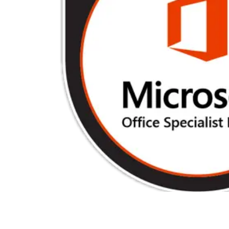
Terraform
DevOps
servicenow
Apple
Ec-Council
Autodesk
ESB
ITS
Intuit
IC3
CSB
NetAPP