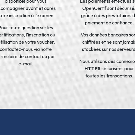
disponible pour vous
Les paiements effectués s
ccompagner avant et après
OpenCertif sont sécurisé
otre inscription à l’examen.
grâce à des prestataires 
paiement de confiance.
Pour toute question sur les
rtifications, l’inscription ou
Vos données bancaires so
’utilisation de votre voucher,
chiffrées et ne sont jamai
contactez-nous via notre
stockées sur nos serveurs
ormulaire de contact ou par
Nous utilisons des connexi
e-mail.
HTTPS
sécurisées pour
toutes les transactions.