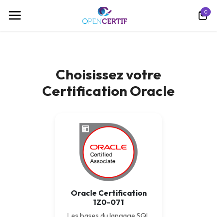
Skip to Content
0
Choisissez votre
Certification Oracle
Oracle Certification
1Z0-071
Les bases du langage SQL