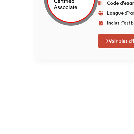
Code d'exa
Terraform
Langue :
Fran
DevOps
Inclus :
Test b
servicenow
Voir plus d
Apple
Ec-Council
Autodesk
ESB
ITS
Intuit
IC3
CSB
NetAPP