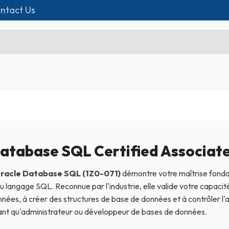
ntact Us
p
Formations
Matériel IT
Contact us
Microsoft Excel Débutant
Microsoft Excel Associate
Microsoft Excel Expert
atabase SQL Certified Associat
Power Bi
racle Database SQL (1Z0-071)
démontre votre maîtrise fond
Création d'entreprise
 du langage SQL. Reconnue par l'industrie, elle valide votre capac
nées, à créer des structures de base de données et à contrôler l
Création de Site
ant qu'administrateur ou développeur de bases de données.
Webmarketing & Réseaux