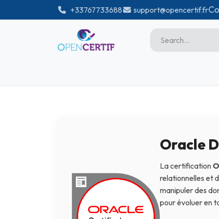
Skip to Content
Co
͏
+33767733688
support@opencertif.fr
Home
Certifications
Sho
Microsoft
Unity
Adobe
Oracle D
PMI
La certification
O
linux
relationnelles et
manipuler des don
GitHub
pour évoluer en t
DataBricks-certif