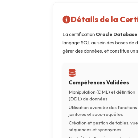
AWS
Détails de la Cert
Meta
La certification
Oracle Database 
Oracle
langage SQL au sein des bases de d
Versant
gérer des données, et constitue un 
Agrisciences
ccs
wordpress
Compétences Validées
Manipulation (DML) et définition
CISSP
(DDL) de données
axelos
Utilisation avancée des fonctions
jointures et sous-requêtes
Création et gestion de tables, vue
séquences et synonymes