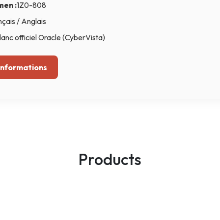
men :
1Z0-808
Intelligence Artificielle
çais / Anglais
lanc officiel Oracle (CyberVista)
’informations
Products