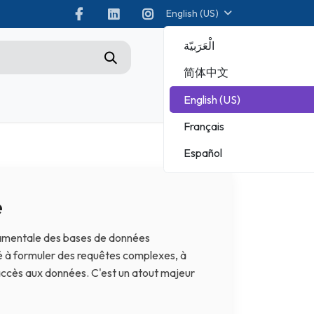
English (US)
الْعَرَبيّة
0
简体中文
English (US)
Championship
Français
ADOBE
Español
MICROSOFT
e
amentale des bases de données
ité à formuler des requêtes complexes, à
'accès aux données. C'est un atout majeur