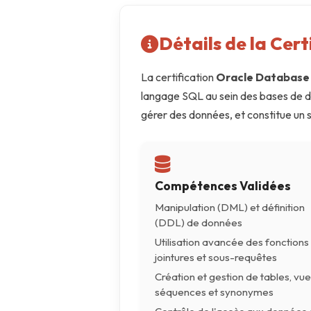
AWS
Détails de la Cert
Meta
La certification
Oracle Database 
Oracle
langage SQL au sein des bases de d
Versant
gérer des données, et constitue un 
Agrisciences
IA
wordpress
Compétences Validées
Manipulation (DML) et définition
CISSP
(DDL) de données
ITIL
Utilisation avancée des fonctions
jointures et sous-requêtes
Création et gestion de tables, vue
séquences et synonymes