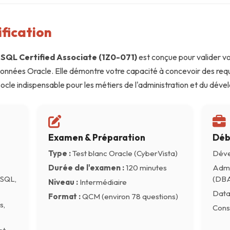
ification
SQL Certified Associate (1Z0-071)
est conçue pour valider vot
onnées Oracle. Elle démontre votre capacité à concevoir des req
socle indispensable pour les métiers de l'administration et du d
Examen & Préparation
Déb
Type :
Test blanc Oracle (CyberVista)
Déve
Durée de l'examen :
120 minutes
Admi
 SQL,
(DBA
Niveau :
Intermédiaire
Data
Format :
QCM (environ 78 questions)
s,
Cons