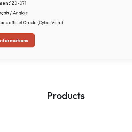
men :
1Z0-071
Intelligence Artificielle
çais / Anglais
lanc officiel Oracle (CyberVista)
’informations
Products