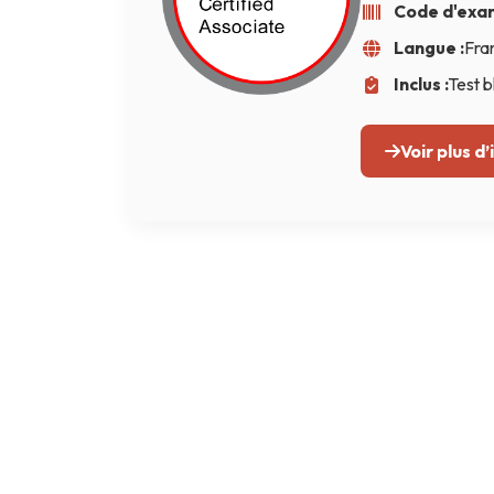
Code d'exa
Terraform
Langue :
Fran
DevOps
Inclus :
Test b
ServiceNow
Voir plus d
Apple
Ec-Council
Autodesk
ESB
ITS
Intuit
IC3
CSB
CISCO