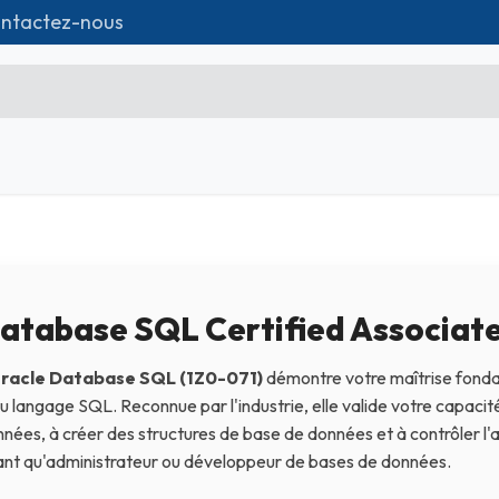
ntactez-nous
utique
Formations
Matériel IT
Contac
Microsoft Excel Débutant
Microsoft Excel Associate
Microsoft Excel Expert
atabase SQL Certified Associat
Power Bi
racle Database SQL (1Z0-071)
démontre votre maîtrise fond
Création d'entreprise
 du langage SQL. Reconnue par l'industrie, elle valide votre capac
nées, à créer des structures de base de données et à contrôler l
Création de Site
ant qu'administrateur ou développeur de bases de données.
Webmarketing & Réseaux