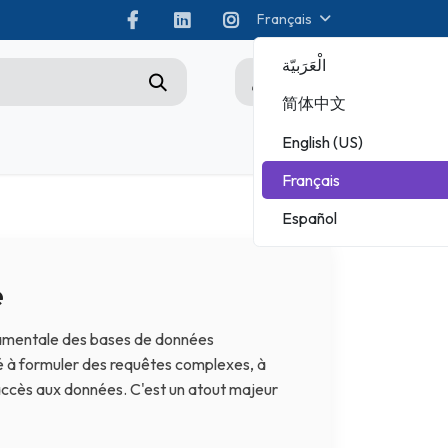
Français
الْعَرَبيّة
0
简体中文
English (US)
tez-nous
Championship
Français
CHAMPIONNAT ADOBE
Español
MICROSOFT
e
amentale des bases de données
ité à formuler des requêtes complexes, à
'accès aux données. C'est un atout majeur