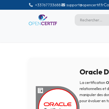
Se rendre au contenu
Co
͏
+33767733688
support@opencertif.fr
Accueil
Certifications
Bo
Microsoft
Unity
Adobe
Oracle D
PMI
La certification
O
Linux
relationnelles et
manipuler des don
GitHub
pour évoluer en t
DataBricks