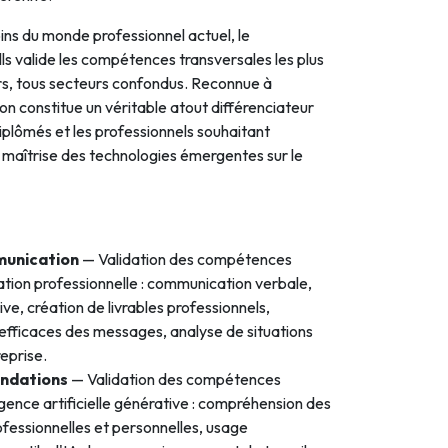
ns du monde professionnel actuel, le
ls valide les compétences transversales les plus
s, tous secteurs confondus. Reconnue à
tion constitue un véritable atout différenciateur
diplômés et les professionnels souhaitant
eur maîtrise des technologies émergentes sur le
munication
— Validation des compétences
tion professionnelle : communication verbale,
ve, création de livrables professionnels,
 efficaces des messages, analyse de situations
eprise.
undations
— Validation des compétences
igence artificielle générative : compréhension des
ofessionnelles et personnelles, usage