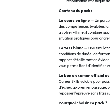
responsable et éthique des
Contenu du pack :
Le cours en ligne
— Un parcou
des compétences évaluées lors
à votre rythme, il combine app
situation pratiques pour ancre
Le test blanc
— Une simulatio
conditions de durée, de format e
rapport détaillé met en évide
vous permettant d'identifier vo
Le bon d'examen officiel a
Career Skills valable pour pas
d'échec au premier passage, u
repasser l'épreuve sans frais 
Pourquoi choisir ce pack ?