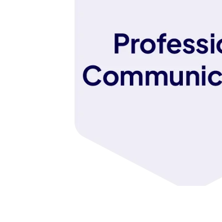
Terraform
DevOps
servicenow
Apple
Ec-Council
Autodesk
ESB
ITS
Intuit
IC3
CSB
NetAPP