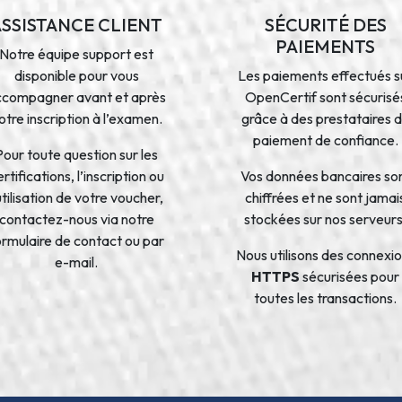
ASSISTANCE CLIENT
SÉCURITÉ DES
PAIEMENTS
Notre équipe support est
disponible pour vous
Les paiements effectués s
ccompagner avant et après
OpenCertif sont sécurisé
otre inscription à l’examen.
grâce à des prestataires 
paiement de confiance.
Pour toute question sur les
rtifications, l’inscription ou
Vos données bancaires so
’utilisation de votre voucher,
chiffrées et ne sont jamai
contactez-nous via notre
stockées sur nos serveurs
ormulaire de contact ou par
Nous utilisons des connexi
e-mail.
HTTPS
sécurisées pour
toutes les transactions.