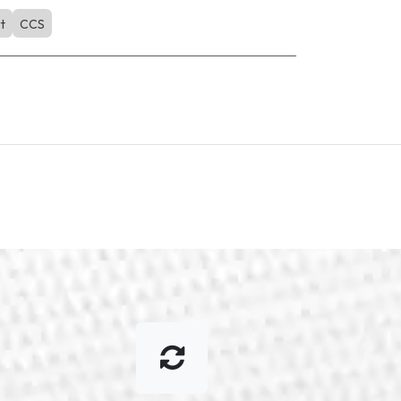
t
CCS