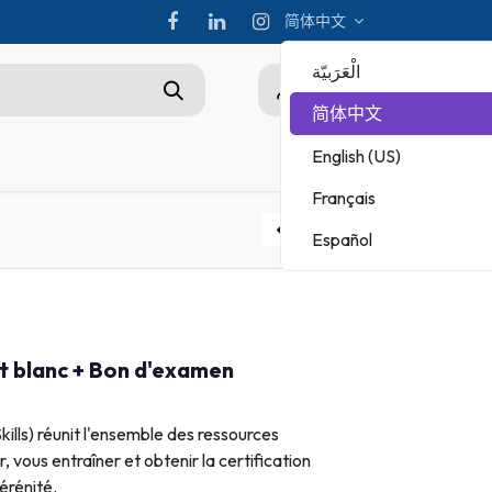
简体中文
الْعَرَبيّة
0
简体中文
English (US)
hampionship
Français
ADOBE
Español
MICROSOFT
Bon d'examen INTUIT
Bon d'examen avec rattrapage SWIFT
st blanc + Bon d'examen
ills) réunit l'ensemble des ressources
 vous entraîner et obtenir la certification
sérénité.