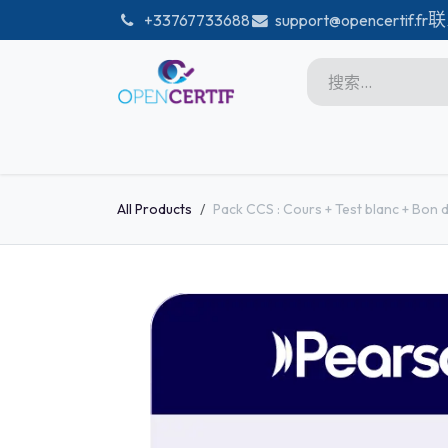
跳至内容
联
͏
+33767733688
support@opencertif.fr
首页
Certifications
商店
Microsoft
All Products
Pack CCS : Cours + Test blanc + Bon
Unity
Adobe
PMI
linux
GitHub
DataBricks-certif