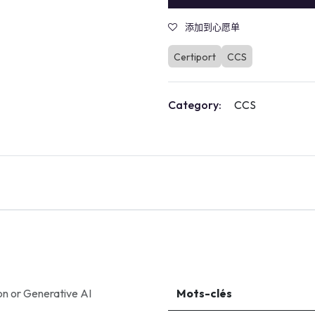
添加到心愿单
Certiport
CCS
Category:
CCS
on
or
Generative AI
Mots-clés