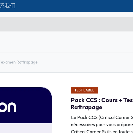
系我们
Formations
Matériel IT
联系我们
C
Microsoft Excel Débutant
 d'examen Rattrapage
Microsoft Excel Associate
Microsoft Excel Expert
TEST LABEL
Power Bi
Pack CCS : Cours + Te
Création d'entreprise
Rattrapage
Création de Site
Le Pack CCS (Critical Career Sk
nécessaires pour vous préparer,
Webmarketing & Réseaux
Critical Career Skills en toute 