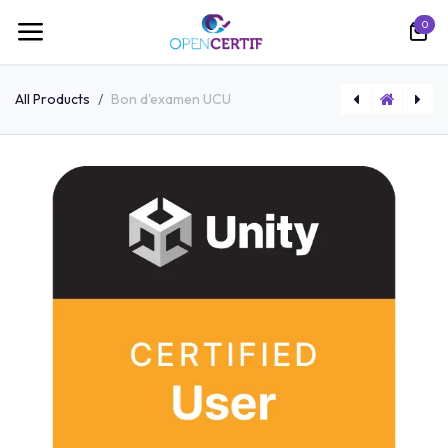
跳至内容
0
All Products
Bon d'examen UCU
Bon d'examen avec rattrapage ACP
Pack MOS : Cours + Test blanc + Bon d'examen Rattrapage