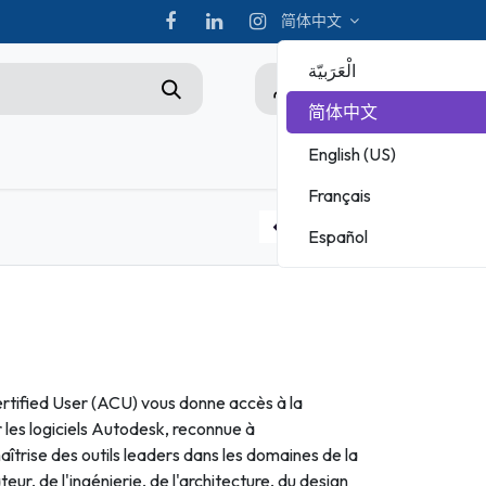
简体中文
الْعَرَبيّة
0
简体中文
English (US)
hampionship
Français
ADOBE
Español
MICROSOFT
Cours en ligne Santé
tified User (ACU) vous donne accès à la
 les logiciels Autodesk, reconnue à
maîtrise des outils leaders dans les domaines de la
eur, de l'ingénierie, de l'architecture, du design