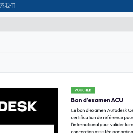
系我们
Formations
Matériel IT
联系我们
C
Microsoft Excel Débutant
Microsoft Excel Associate
Microsoft Excel Expert
VOUCHER
Power Bi
Bon d'examen ACU
Création d'entreprise
Le bon d'examen Autodesk Cer
Création de Site
certification de référence pour
l'international pour valider la 
Webmarketing & Réseaux
conception assistée par ordinat