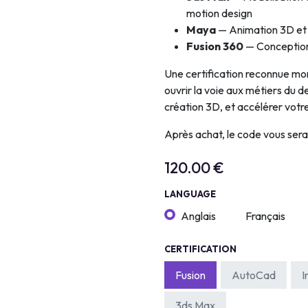
motion design
Maya
— Animation 3D et c
Fusion 360
— Conception,
Une certification reconnue mon
ouvrir la voie aux métiers du des
création 3D, et accélérer votre
Après achat, le code vous ser
120.00
€
LANGUAGE
Anglais
Français
CERTIFICATION
Fusion
AutoCad
I
3ds Max