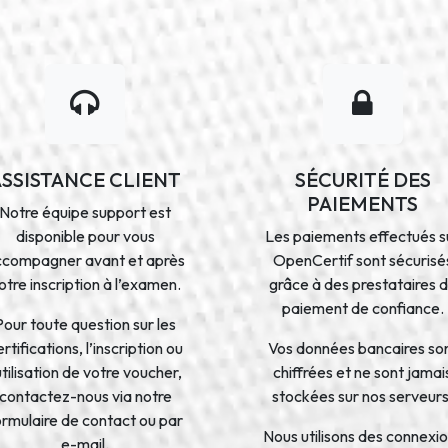
ASSISTANCE CLIENT
SÉCURITÉ DES
PAIEMENTS
Notre équipe support est
disponible pour vous
Les paiements effectués s
ccompagner avant et après
OpenCertif sont sécurisé
otre inscription à l’examen.
grâce à des prestataires 
paiement de confiance.
Pour toute question sur les
rtifications, l’inscription ou
Vos données bancaires so
’utilisation de votre voucher,
chiffrées et ne sont jamai
contactez-nous via notre
stockées sur nos serveurs
ormulaire de contact ou par
Nous utilisons des connexi
e-mail.