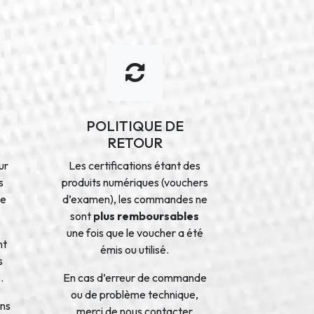
POLITIQUE DE
RETOUR
ur
Les certifications étant des
s
produits numériques (vouchers
de
d’examen), les commandes ne
sont
plus remboursables
une fois que le voucher a été
nt
émis ou utilisé.
s
.
En cas d’erreur de commande
ou de problème technique,
ons
merci de nous contacter