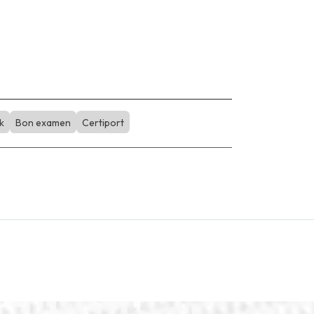
k
Bon examen
Certiport