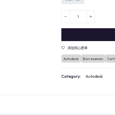
添加到心愿单
Autodesk
Bon examen
Cert
Category:
Autodesk