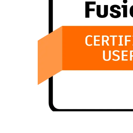
Terraform
DevOps
servicenow
Apple
Ec-Council
Autodesk
ESB
ITS
Intuit
IC3
CSB
NetAPP