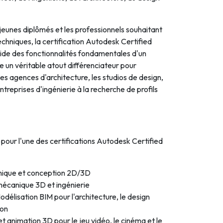
 jeunes diplômés et les professionnels souhaitant
chniques, la certification Autodesk Certified
lide des fonctionnalités fondamentales d'un
ue un véritable atout différenciateur pour
les agences d'architecture, les studios de design,
entreprises d'ingénierie à la recherche de profils
 pour l'une des certifications Autodesk Certified
nique et conception 2D/3D
écanique 3D et ingénierie
délisation BIM pour l'architecture, le design
ion
t animation 3D pour le jeu vidéo, le cinéma et le