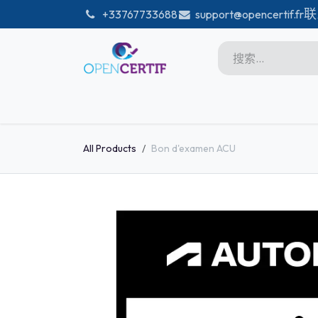
跳至内容
联
͏
+33767733688
support@opencertif.fr
首页
Certifications
商店
Microsoft
All Products
Bon d'examen ACU
Unity
Adobe
PMI
linux
GitHub
DataBricks-certif