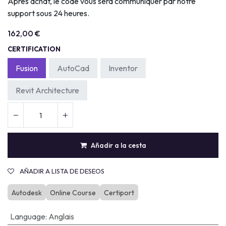
Après achat, le code vous sera communiquer par notre
support sous 24 heures.
162,00
€
CERTIFICATION
Fusion
AutoCad
Inventor
Revit Architecture
Añadir a la cesta
AÑADIR A LISTA DE DESEOS
Autodesk
Online Course
Certiport
Language
:
Anglais