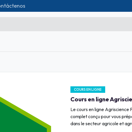
ntáctenos
da
Formations
Matériel IT
Contácteno
Microsoft Excel Débutant
Microsoft Excel Associate
Microsoft Excel Expert
COURS EN LIGNE
Power Bi
Cours en ligne Agrisci
Création d'entreprise
Le cours en ligne Agriscience
Création de Site
complet conçu pour vous prépa
dans le secteur agricole et ag
Webmarketing & Réseaux