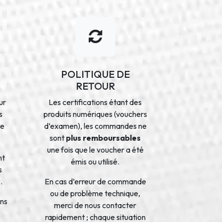
POLITIQUE DE
RETOUR
ur
Les certifications étant des
s
produits numériques (vouchers
de
d’examen), les commandes ne
sont
plus remboursables
une fois que le voucher a été
nt
émis ou utilisé.
s
.
En cas d’erreur de commande
ou de problème technique,
ons
merci de nous contacter
rapidement ; chaque situation