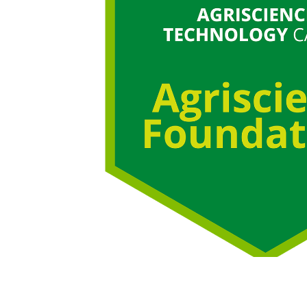
Terraform
DevOps
servicenow
Apple
Ec-Council
Autodesk
ESB
ITS
Intuit
IC3
CSB
NetAPP