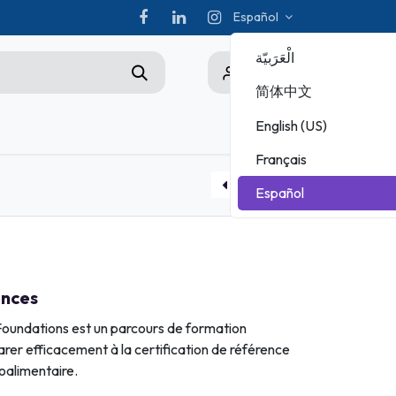
Español
الْعَرَبيّة
0
简体中文
English (US)
s
Championship
Français
ADOBE
Español
MICROSOFT
Bon d'examen avec rattrapage Art culinaire
Cours en ligne META
ences
 Foundations est un parcours de formation
rer efficacement à la certification de référence
roalimentaire.