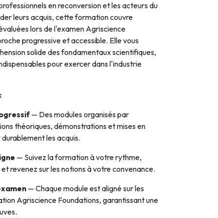
 professionnels en reconversion et les acteurs du
der leurs acquis, cette formation couvre
 évaluées lors de l'examen Agriscience
roche progressive et accessible. Elle vous
ension solide des fondamentaux scientifiques,
ndispensables pour exercer dans l'industrie
:
ogressif
— Des modules organisés par
ions théoriques, démonstrations et mises en
r durablement les acquis.
ligne
— Suivez la formation à votre rythme,
, et revenez sur les notions à votre convenance.
'examen
— Chaque module est aligné sur les
fication Agriscience Foundations, garantissant une
uves.