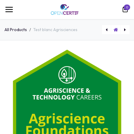
跳至内容
0
All Products
Test blanc Agrisciences
Bon d'examen avec rattrapage META
Bon d'examen SWIFT