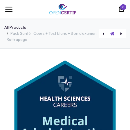
跳至内容
0
All Products
Pack Santé : Cours + Test blanc + Bon d'examen
Rattrapage
Cours en ligne Cisco Certified Network Associate (200-301)
Pack ITS : Cours + Test blanc + Bon d'examen Rattrapage