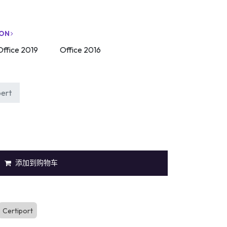
ION
Office 2019
Office 2016
pert
添加到购物车
Certiport