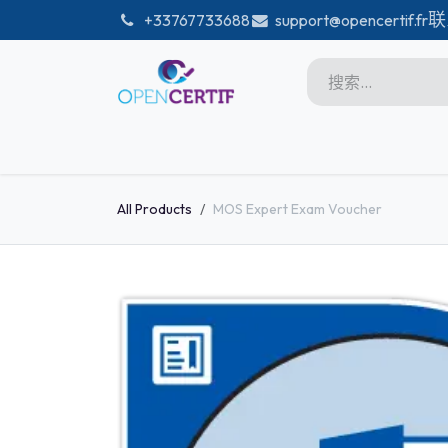
跳至内容
联
͏
+33767733688
support@opencertif.fr
首页
Certifications
商店
Microsoft
All Products
MOS Expert Exam Voucher
Unity
Adobe
PMI
linux
GitHub
DataBricks-certif