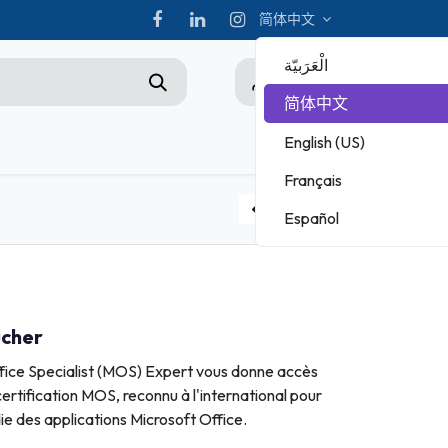
简体中文
الْعَرَبيّة
0
简体中文
English (US)
hampionship
Français
ADOBE
Español
MICROSOFT
MOS Expert Exam Voucher with Retake
MOS Associate Exam Voucher
cher
fice Specialist (MOS) Expert vous donne accès
certification MOS, reconnu à l'international pour
ie des applications Microsoft Office.