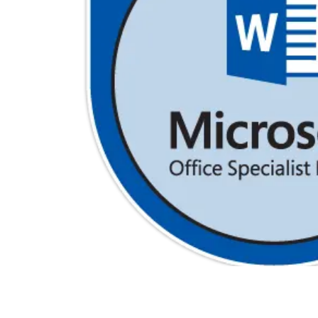
Terraform
DevOps
servicenow
Apple
Ec-Council
Autodesk
ESB
ITS
Intuit
IC3
CSB
NetAPP