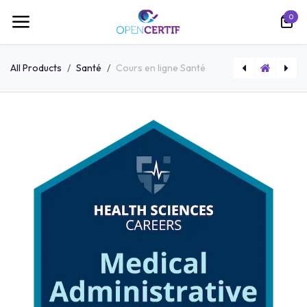
跳至内容
0
All Products
Santé
Cours en ligne Santé
Bon d'examen avec rattrapage Santé