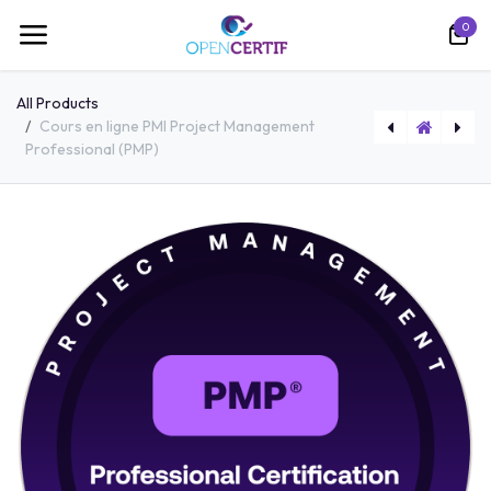
跳至内容
0
All Products
Cours en ligne PMI Project Management
Professional (PMP)
Pack META : Cours + Test blanc + Bon d'examen Rattrapage
Cours en ligne AWS Developer Associate (DVA-C01)