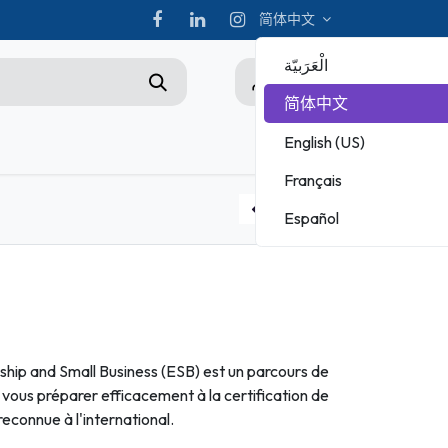
简体中文
الْعَرَبيّة
0
简体中文
English (US)
hampionship
Français
ADOBE
Español
MICROSOFT
Pack ACU : Cours + Test blanc + Bon d'examen Rattrapage
ship and Small Business (ESB) est un parcours de
vous préparer efficacement à la certification de
econnue à l'international.