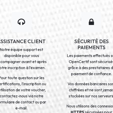
ASSISTANCE CLIENT
SÉCURITÉ DES
PAIEMENTS
Notre équipe support est
disponible pour vous
Les paiements effectués s
ccompagner avant et après
OpenCertif sont sécurisé
otre inscription à l’examen.
grâce à des prestataires 
paiement de confiance.
Pour toute question sur les
rtifications, l’inscription ou
Vos données bancaires so
’utilisation de votre voucher,
chiffrées et ne sont jamai
contactez-nous via notre
stockées sur nos serveurs
ormulaire de contact ou par
Nous utilisons des connexi
e-mail.
HTTPS
sécurisées pour