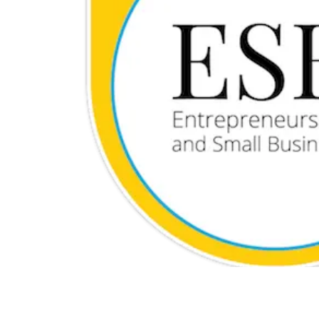
Terraform
DevOps
servicenow
Apple
Ec-Council
Autodesk
ESB
ITS
Intuit
IC3
CSB
NetAPP