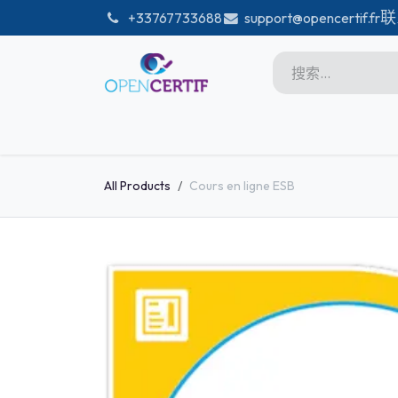
跳至内容
联
͏
+33767733688
support@opencertif.fr
首页
Certifications
商店
Microsoft
All Products
Cours en ligne ESB
Unity
Adobe
PMI
linux
GitHub
DataBricks-certif