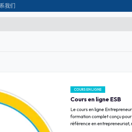
系我们
Formations
Matériel IT
联系我们
C
Microsoft Excel Débutant
Microsoft Excel Associate
Microsoft Excel Expert
COURS EN LIGNE
Power Bi
Cours en ligne ESB
Création d'entreprise
Le cours en ligne Entrepreneur
Création de Site
formation complet conçu pour 
référence en entrepreneuriat, r
Webmarketing & Réseaux