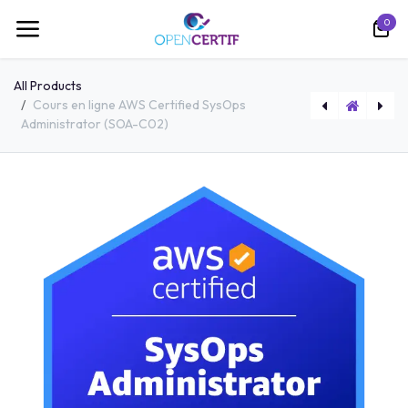
跳至内容
0
All Products
Cours en ligne AWS Certified SysOps
Administrator (SOA-C02)
Cours en ligne Implementing and Operating Cisco Security Core Technologies (SCOR 350-701)