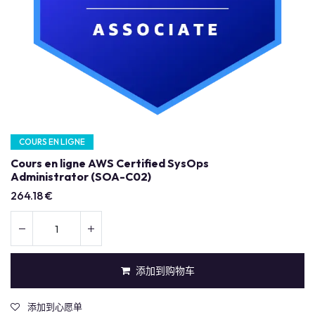
COURS EN LIGNE
Cours en ligne AWS Certified SysOps
Administrator (SOA-C02)
264.18
€
添加到购物车
添加到心愿单