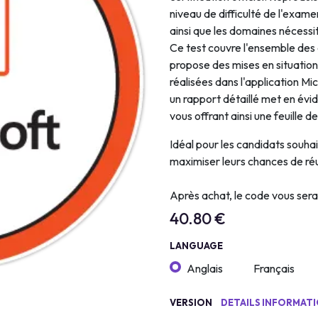
niveau de difficulté de l'examen
Intelligence Artificielle
ainsi que les domaines nécess
Ce test couvre l'ensemble des 
propose des mises en situatio
réalisées dans l'application Mi
un rapport détaillé met en év
vous offrant ainsi une feuille d
Idéal pour les candidats souha
maximiser leurs chances de réu
Après achat, le code vous ser
40.80
€
LANGUAGE
Anglais
Français
VERSION
DETAILS INFORMAT