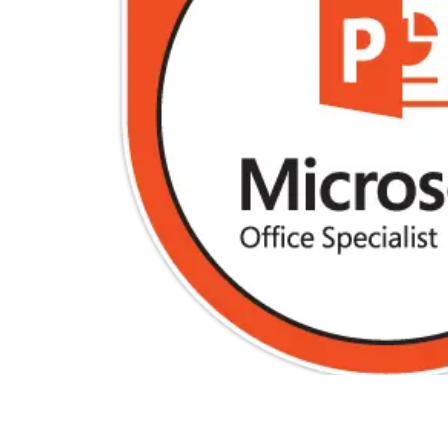
Terraform
DevOps
servicenow
Apple
Ec-Council
Autodesk
ESB
ITS
Intuit
IC3
CSB
NetAPP