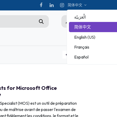
简体中文
الْعَرَبيّة
0
简体中文
English (US)
hampionship
Français
ADOBE
Español
MICROSOFT
LearnKey Online Course for Microsoft Certified Fundamentals - AI900
MOS Associate Exam Voucher
ts for Microsoft Office
e
Specialist (MOS) est un outil de préparation
au de maîtrise avant de passer l'examen de
sant fidèlement les conditions, le format et le