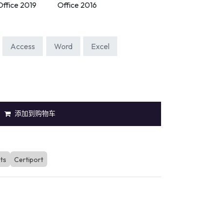
Office 2019
Office 2016
Access
Word
Excel
添加到购物车
sts
Certiport