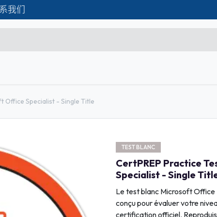
系我们
Formations
Matériel IT
联系我们
C
Microsoft Excel Débutant
Office Specialist - Single Title
Microsoft Excel Associate
Microsoft Excel Expert
TEST BLANC
Power Bi
CertPREP Practice Tes
Création d'entreprise
Specialist - Single Titl
Création de Site
Le test blanc Microsoft Office 
conçu pour évaluer votre nive
Webmarketing & Réseaux
certification officiel. Reprodui