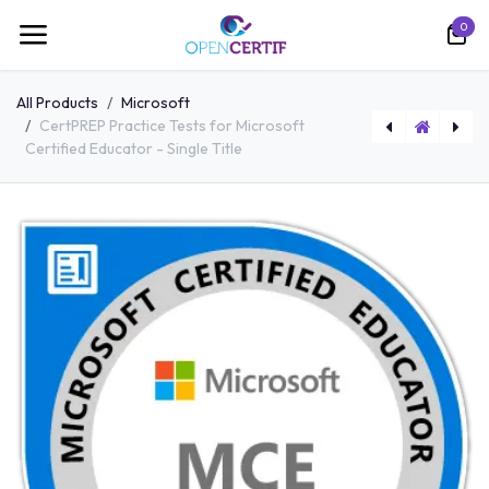
跳至内容
0
All Products
Microsoft
CertPREP Practice Tests for Microsoft
Certified Educator - Single Title
MSi Online Course for 365 Apps / 2019 Microsoft Office Suite – Single Title
CertPREP Practice Test for Unity Certified User License - Single Title