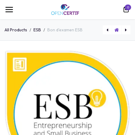
跳至内容
0
All Products
ESB
Bon d'examen ESB
Cours en ligne Certified Associate in Project Management (CAPM)®
Cours en ligne META