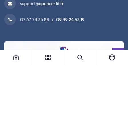
support@
opencertif.fr
07 67 73 36 88
/ 09 39 24 53 19
Nos Partenaires Officiels