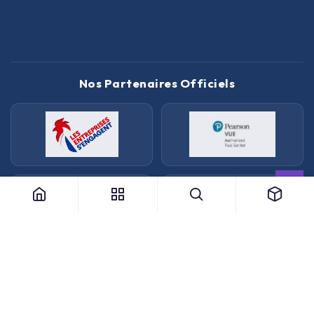
Nos Partenaires Officiels
Bon d'examen AWS fondation