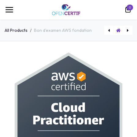
跳至内容
0
All Products
Bon d'examen AWS fondation
Bon d'examen avec rattrapage META